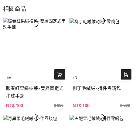
相關商品
1
/6
1
/6
暖春紅果綠枝芽×雙層固定式
柳丁毛絨絨×掛件零錢包
串珠手鍊
NT
$ 100
NT
$ 100
$ 390
$ 390