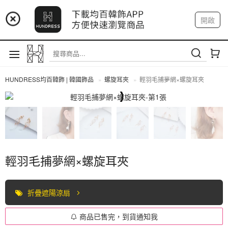
📢 市集預告：9/12-9/13 八里海巡基地
開啟
登入
註冊
我的帳戶
📢 市集預告：8/22-8/23 桃園青埔置地廣場
HUNDRESS均百韓飾 | 韓國飾品
螺旋耳夾
輕羽毛捕夢網×螺旋耳夾
螺旋耳夾
輕羽毛捕夢網×螺旋耳夾
折疊遮陽涼扇
商品已售完，到貨通知我