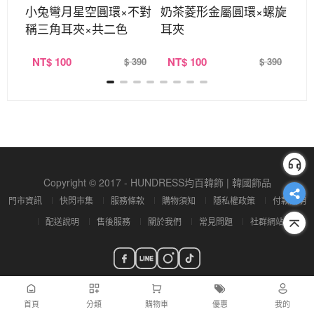
光水
小兔彎月星空圓環×不對
奶茶菱形金屬圓環×螺旋
銀
稱三角耳夾×共二色
耳夾
稱
NT
$ 100
NT
$ 100
N
390
$ 390
$ 390
Copyright © 2017 - HUNDRESS均百韓飾 | 韓國飾品
門市資訊
快閃市集
服務條款
購物須知
隱私權政策
付款說明
配送說明
售後服務
關於我們
常見問題
社群網站
首頁
分類
購物車
優惠
我的