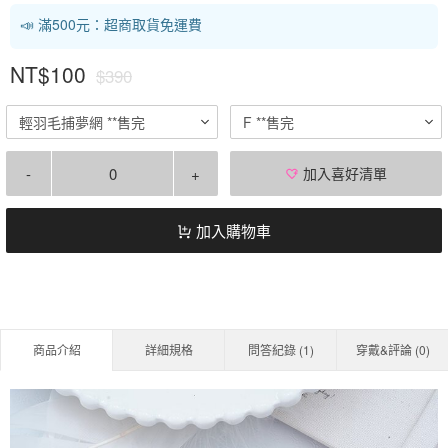
📣 滿500元：超商取貨免運費
NT$100
$390
輕羽毛捕夢網 **售完
F **售完
-
+
加入喜好清單
加入購物車
商品介紹
詳細規格
問答紀錄 (
1
)
穿戴&評論 (
0
)