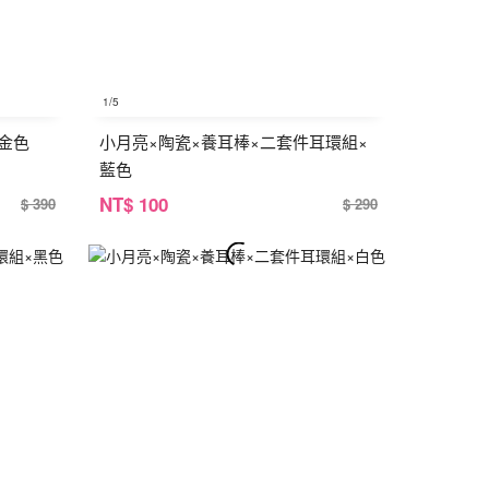
1
/5
×金色
小月亮×陶瓷×養耳棒×二套件耳環組×
藍色
NT
$ 100
$ 390
$ 290