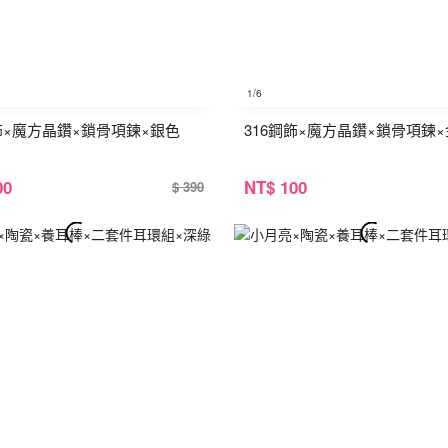
1
/6
鋼飾×魔方晶鑽×鎖骨項鍊×銀色
316鋼飾×魔方晶鑽×鎖骨項鍊
00
NT
$ 100
$ 390