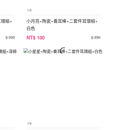
1
/5
耳環組×
小月亮×陶瓷×養耳棒×二套件耳環組×
白色
NT
$ 100
$ 290
$ 290
1
/5