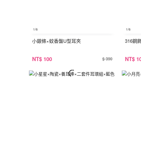
1
/6
1
/6
小銀條×蚊香盤U型耳夾
316
NT
$ 100
NT
$ 1
$ 390