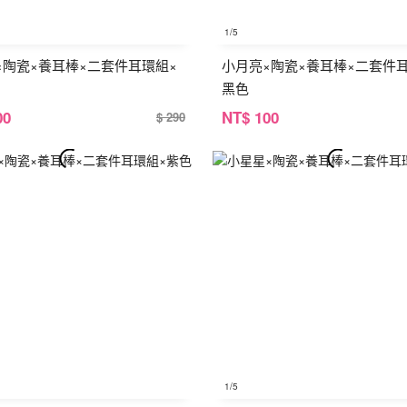
1
/5
×陶瓷×養耳棒×二套件耳環組×
小月亮×陶瓷×養耳棒×二套件
黑色
00
NT
$ 100
$ 290
1
/5