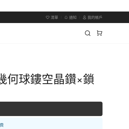
清單
通知
我的帳戶
×幾何球鏤空晶鑽×鎖
運費