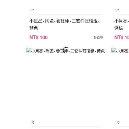
1
/5
1
/5
小星星×陶瓷×養耳棒×二套件耳環組×
小月亮
藍色
深綠
NT
$ 100
NT
$ 1
$ 290
1
/5
1
/5