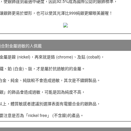
，使銀飾達到最適中硬度，因此92.5%成為國際公認的銀飾標準，
讓銀飾更易於塑形，也可以使其光澤比999純銀更耀眼美麗喔！
適合對金屬過敏的人佩戴
鎳 (nickel)，再來就是鉻 (chrome)、及鈷 (cobalt)，
鐵、鉑 (白金)、鈦，才是屬於抗過敏的的金屬。
純白金、純金、純鈦較不會造成過敏，其次是不鏽鋼製品。
銀」的飾品會造成過敏，可能是因為純度不高，
5以上，體質敏感者建議別選擇表面有電鍍合金的銀飾品，
意是否為「nickel free」 (不含鎳)的產品。