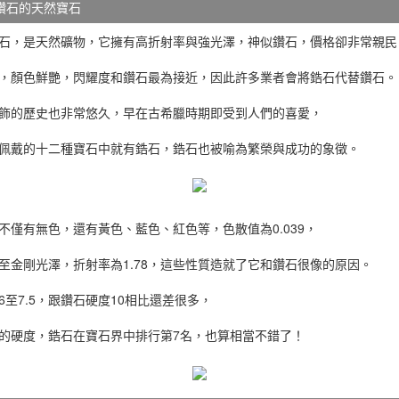
鑽石的天然寶石
石，是天然礦物，它擁有高折射率與強光澤，神似鑽石，價格卻非常親民
，顏色鮮艷，閃耀度和鑽石最為接近，因此許多業者會將鋯石代替鑽石。
飾的歷史也非常悠久，早在古希臘時期即受到人們的喜愛，
佩戴的十二種寶石中就有鋯石，鋯石也被喻為繁榮與成功的象徵。
不僅有無色，還有黃色、藍色、紅色等，色散值為0.039，
至金剛光澤，折射率為1.78，這些性質造就了它和鑽石很像的原因。
至7.5，跟鑽石硬度10相比還差很多，
的硬度，鋯石在寶石界中排行第7名，也算相當不錯了！