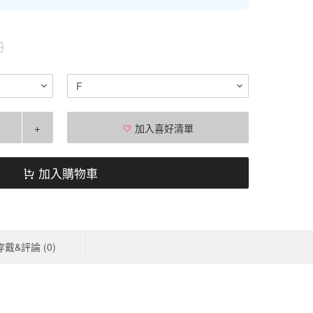
0
F
+
加入喜好清單
加入購物車
穿戴&評論 (
0
)