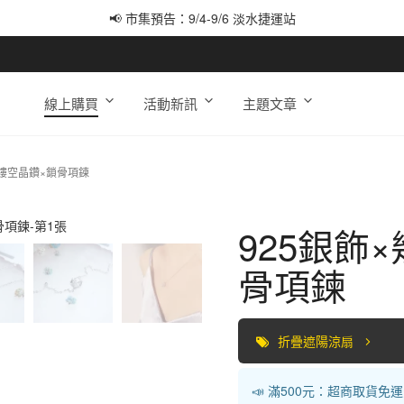
📢 市集預告：9/4-9/6 淡水捷運站
📢 市集預告：9/12-9/13 八里海巡基地
📢 市集預告：8/22-8/23 桃園青埔置地廣場
線上購買
活動新訊
主題文章
球鏤空晶鑽×鎖骨項鍊
925銀飾
骨項鍊
折疊遮陽涼扇
📣 滿500元：超商取貨免