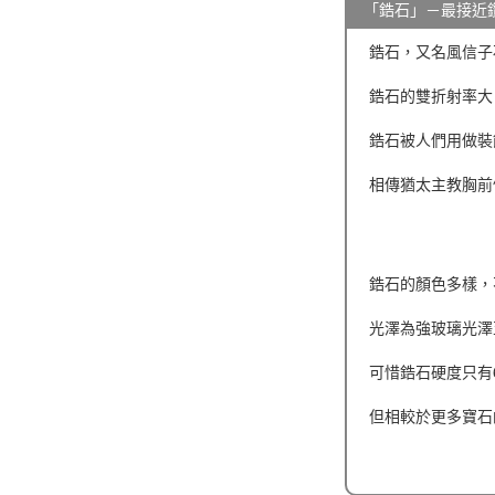
「鋯石」－最接近
鋯石，又名風信子
鋯石的雙折射率大
鋯石被人們用做裝
相傳猶太主教胸前
鋯石的顏色多樣，
光澤為強玻璃光澤
可惜鋯石硬度只有6
但相較於更多寶石