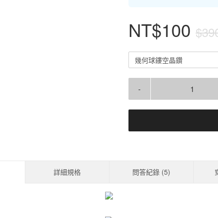
NT$100
$39
幾何球鏤空晶鑽
-
詳細規格
問答紀錄 (
5
)