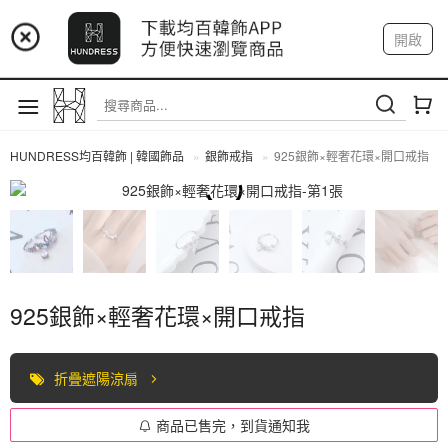
📢 市集預告：9/4-9/6 淡水捷運站
開啟
登入
註冊
📢 市集預告：9/12-9/13 八里海巡基地
我的帳戶
📢 市集預告：8/22-8/23 桃園青埔置地廣場
HUNDRESS均百韓飾 | 韓國飾品
銀飾戒指
925銀飾×輕奢花環×開口戒指
全部商品
925銀飾×輕奢花環×開口戒指
折疊遮陽涼扇
商品已售完，到貨通知我