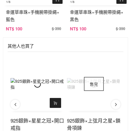
1
/6
1
/6
幸運草串珠×手機腕帶掛繩×
幸運草串珠×手機腕帶掛繩×
藍色
黑色
NT
$ 100
NT
$ 100
$ 390
$ 390
其他人也買了
耳夾
925銀飾×星星之冠×開口
925銀飾×上弦月之星×鎖
三
戒指
骨項鍊
件