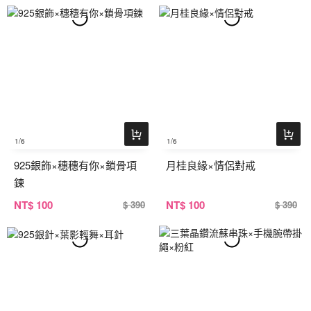
1
/6
1
/6
925銀飾×穗穗有你×鎖骨項
月桂良緣×情侶對戒
鍊
NT
$ 100
NT
$ 100
$ 390
$ 390