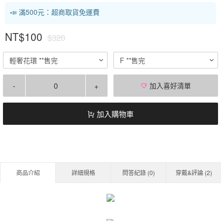
📣 滿500元：超商取貨免運費
NT$100
$320
輕奢花環 **售完
F **售完
-
+
加入喜好清單
加入購物車
商品介紹
詳細規格
問答紀錄 (
0
)
穿戴&評論 (
2
)