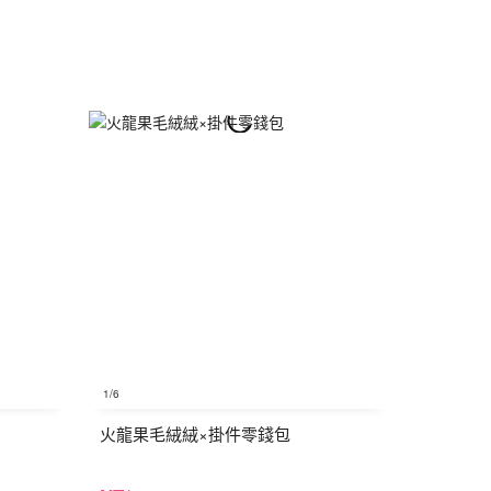
1
/6
火龍果毛絨絨×掛件零錢包