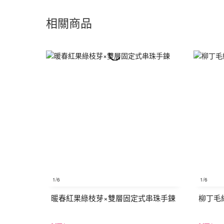
相關商品
1
/6
1
/6
暖春紅果綠枝芽×雙層固定式串珠手鍊
柳丁毛