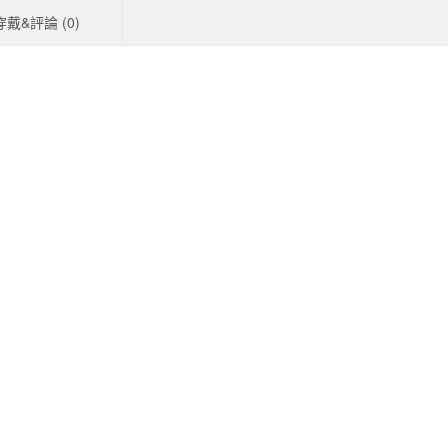
穿戴&評論 (
0
)