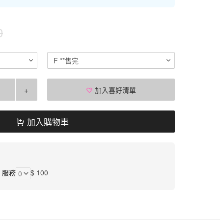
0
F **售完
+
加入喜好清單
加入購物車
】服務
$ 100