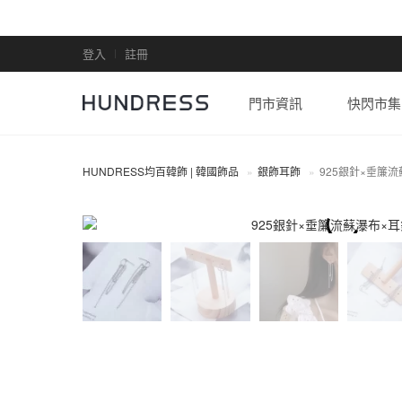
登入
註冊
門市資訊
快閃市集
HUNDRESS均百韓飾 | 韓國飾品
銀飾耳飾
925銀針×垂簾
全部商品