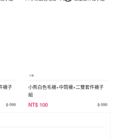
1
/6
件襪子
小熊白色毛襪×中筒襪×二雙套件襪子
組
NT
$ 100
$ 390
$ 390