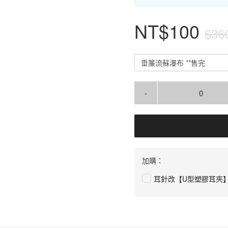
NT$100
$36
垂簾流蘇瀑布 **售完
-
加購：
耳針改【U型塑膠耳夾