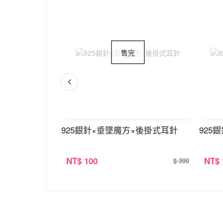
×不對稱耳線
925銀針×垂墜魔方×後掛式耳針
925
NT
$ 100
NT
$
$ 280
$ 390