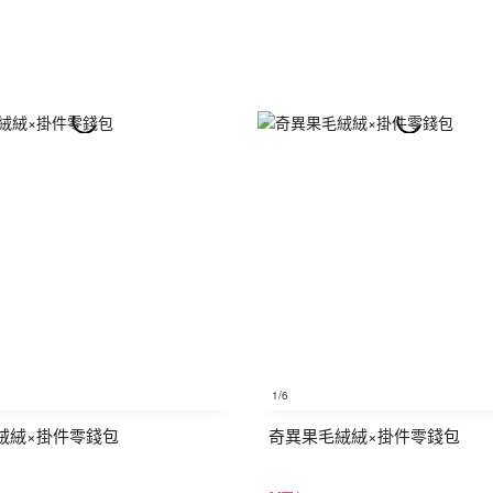
1
/6
絨絨×掛件零錢包
奇異果毛絨絨×掛件零錢包