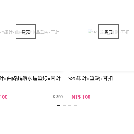
銀針×曲線晶鑽水晶垂線×耳針
925銀針×垂鑽×耳扣
 100
NT
$ 100
$ 390