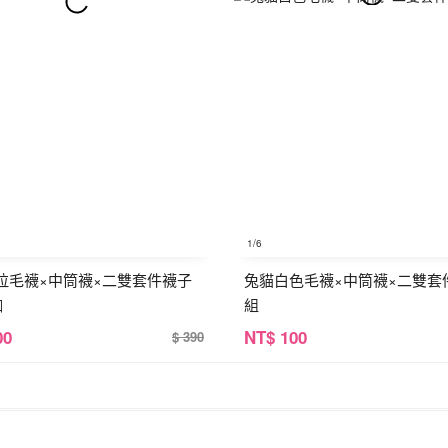
1
/6
拉毛襪×中筒襪×二雙套件襪子
兔貓白色毛襪×中筒襪×二雙套
咖
組
00
NT
$ 100
$ 390