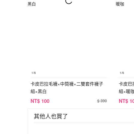
1
/6
1
/6
卡皮巴拉毛襪×中筒襪×二雙套件襪子
卡皮巴
組×黑白
組×暖
NT
$ 100
NT
$ 1
$ 390
其他人也買了