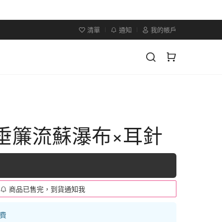
清單
通知
我的帳戶
×垂簾流蘇瀑布×耳針
商品已售完，到貨通知我
運費