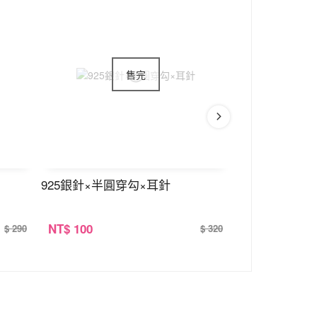
925銀針×半圓穿勾×耳針
925銀針×波浪
NT
$ 100
NT
$ 100
$ 290
$ 320