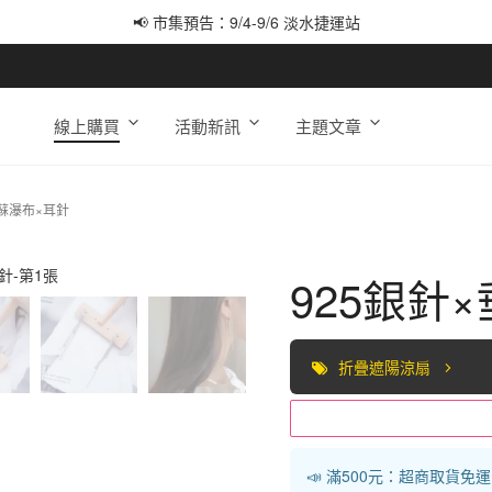
📢 市集預告：9/4-9/6 淡水捷運站
📢 市集預告：9/12-9/13 八里海巡基地
📢 市集預告：8/22-8/23 桃園青埔置地廣場
線上購買
活動新訊
主題文章
流蘇瀑布×耳針
925銀針
折疊遮陽涼扇
📣 滿500元：超商取貨免