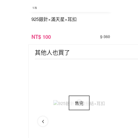
1
/6
925銀針×滿天星×耳扣
NT
$ 100
$ 360
其他人也買了