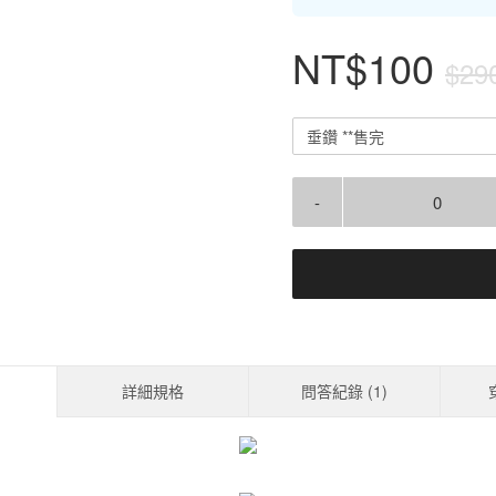
NT$100
$29
垂鑽 **售完
-
詳細規格
問答紀錄 (
1
)