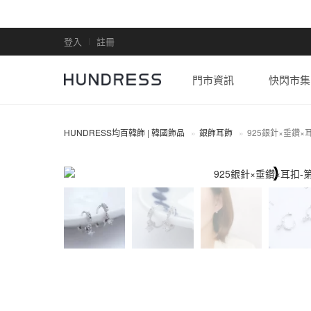
登入
註冊
門市資訊
快閃市集
HUNDRESS均百韓飾 | 韓國飾品
銀飾耳飾
925銀針×垂鑽×
全部商品