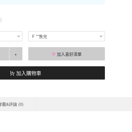
0
F **售完
+
加入喜好清單
加入購物車
穿戴&評論 (
0
)