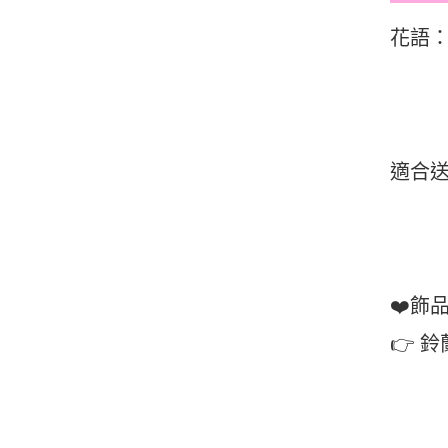
花語
適合
❤️飾
👉 