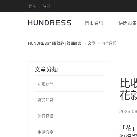
登入
註冊
門市資訊
快閃市集
HUNDRESS均百韓飾 | 韓國飾品
文章
流行穿搭
文章分類
比
活動新訊
花
飾品知識
2025-06
流行穿搭
「花
生活分享
的祝