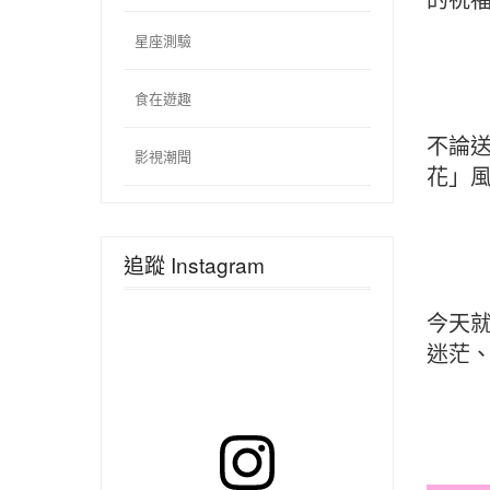
星座測驗
食在遊趣
不論
影視潮聞
花」
追蹤 Instagram
今天
迷茫