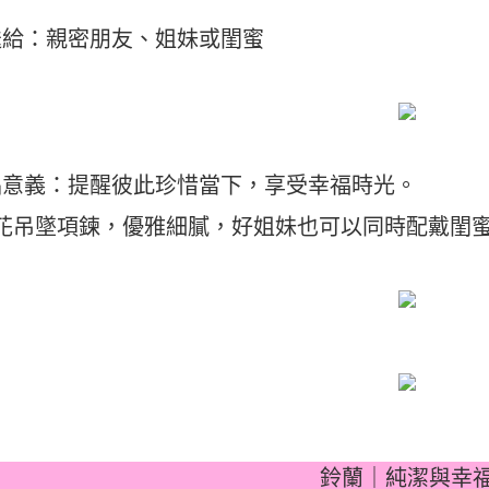
送給：親密朋友、姐妹或閨蜜
品意義：提醒彼此珍惜當下，享受幸福時光。
櫻花吊墜項鍊，優雅細膩，好姐妹也可以同時配戴閨
鈴蘭｜純潔與幸