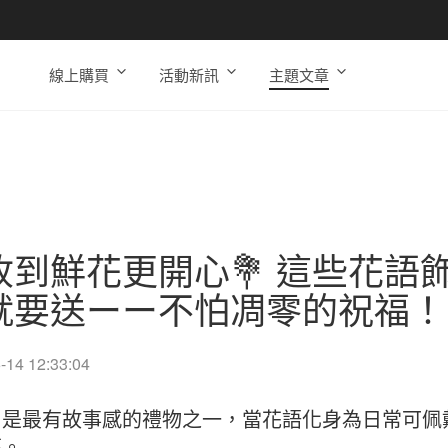
線上購買
活動新訊
主題文章
收到鮮花更開心💐 這些花語
就要送ーー不怕凋零的祝福！
-14 12:33:04
」是最有故事感的禮物之一，當花語化身為日常可佩
福。