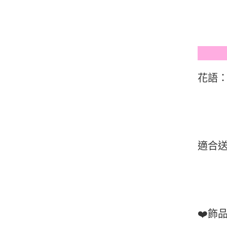
花語
適合
❤️飾