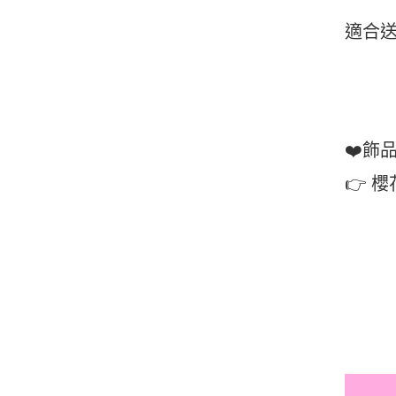
適合
❤️飾
👉 