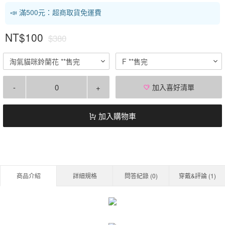
📣 滿500元：超商取貨免運費
NT$100
$380
淘氣貓咪鈴蘭花 **售完
F **售完
-
+
加入喜好清單
加入購物車
商品介紹
詳細規格
問答紀錄 (
0
)
穿戴&評論 (
1
)