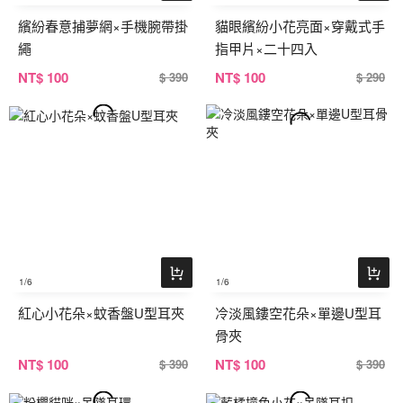
繽紛春意捕夢網×手機腕帶掛
貓眼繽紛小花亮面×穿戴式手
繩
指甲片×二十四入
NT
$ 100
NT
$ 100
$ 390
$ 290
1
/6
1
/6
紅心小花朵×蚊香盤U型耳夾
冷淡風鏤空花朵×單邊U型耳
骨夾
NT
$ 100
NT
$ 100
$ 390
$ 390