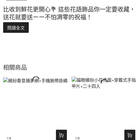
比收到鮮花更開心💐 這些花語飾品你一定要收藏，
送花就要送ーー不怕凋零的祝福！
閱讀全文
相關商品
1
/6
1
/6