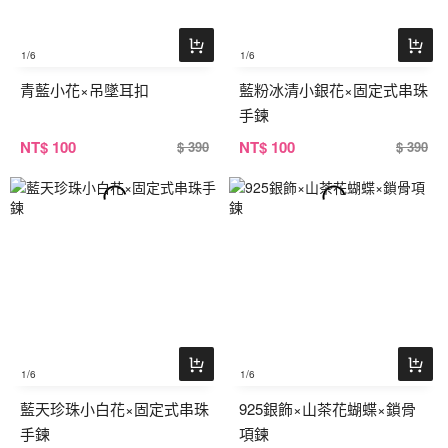
1
/6
1
/6
青藍小花×吊墜耳扣
藍粉冰清小銀花×固定式串珠
手鍊
NT
$ 100
NT
$ 100
$ 390
$ 390
1
/6
1
/6
藍天珍珠小白花×固定式串珠
925銀飾×山茶花蝴蝶×鎖骨
手鍊
項鍊