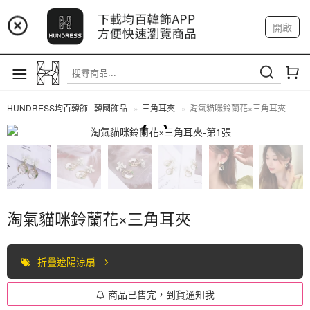
📢 市集預告：9/4-9/6 淡水捷運站
開啟
登入
註冊
📢 市集預告：9/12-9/13 八里海巡基地
我的帳戶
📢 市集預告：8/22-8/23 桃園青埔置地廣場
HUNDRESS均百韓飾 | 韓國飾品
三角耳夾
淘氣貓咪鈴蘭花×三角耳夾
三角耳夾
淘氣貓咪鈴蘭花×三角耳夾
折疊遮陽涼扇
商品已售完，到貨通知我