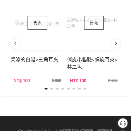
邊耳
乘涼的白貓×三角耳夾
俏皮小貓臉×螺旋耳夾×
晶
共二色
×
NT
$ 100
NT
$ 100
N
390
$ 360
$ 320
Copyright © 2017 - HUNDRESS均百韓飾 | 韓國飾品