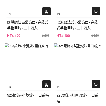
1
/6
1
/6
蝴蝶腮紅晶鑽亮面×穿戴式
黑波點法式小鑽亮面×穿戴
手指甲片×二十四入
式手指甲片×二十四入
NT
$ 100
NT
$ 100
$ 290
$ 290
1
/6
1
/6
925銀飾×小菱鑽×開口戒指
925銀飾×細圈散鑽×開口戒
指