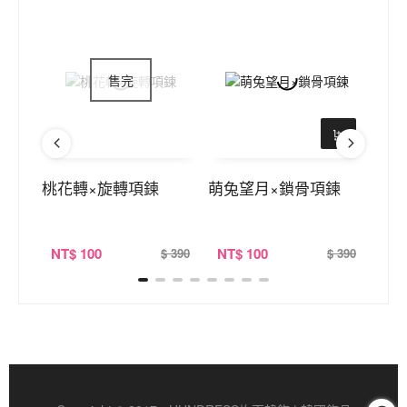
U型
桃花轉×旋轉項鍊
萌兔望月×鎖骨項鍊
公主
式串
NT
$ 100
NT
$ 100
NT
$ 360
$ 390
$ 390