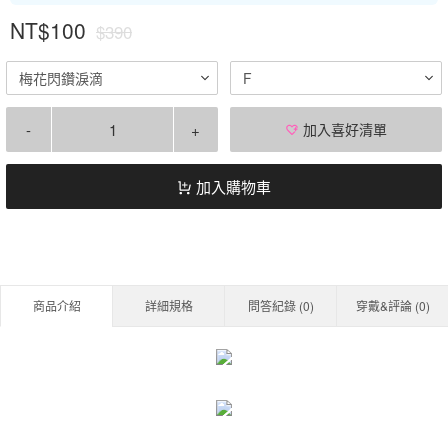
NT$100
$390
梅花閃鑽淚滴
F
-
+
加入喜好清單
加入購物車
商品介紹
詳細規格
問答紀錄 (
0
)
穿戴&評論 (
0
)