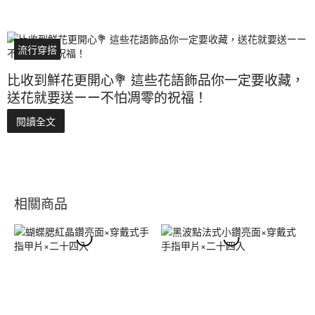
流行穿搭
比收到鮮花更開心💐 這些花語飾品你一定要收藏，
送花就要送ーー不怕凋零的祝福！
閱讀全文
相關商品