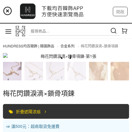
📢 市集預告：9/4-9/6 淡水捷運站
開啟
登入
註冊
📢 市集預告：9/12-9/13 八里海巡基地
我的帳戶
📢 市集預告：8/22-8/23 桃園青埔置地廣場
HUNDRESS均百韓飾 | 韓國飾品
合金系列
梅花閃鑽淚滴×鎖骨項鍊
合金系列
梅花閃鑽淚滴×鎖骨項鍊
折疊遮陽涼扇
📣 滿500元：超商取貨免運費