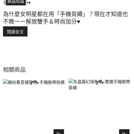
飾品知識
為什麼女明星都在用「手機背繩」？現在才知道也
不晚ーー解放雙手＆時尚加分♥
閱讀全文
相關商品