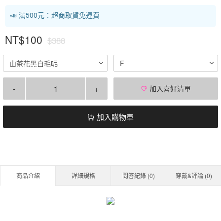
📣 滿500元：超商取貨免運費
NT$100
$388
山茶花黑白毛呢
F
-
+
加入喜好清單
加入購物車
商品介紹
詳細規格
問答紀錄 (
0
)
穿戴&評論 (
0
)