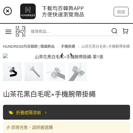
📢 市集預告：9/4-9/6 淡水捷運站
開啟
登入
註冊
📢 市集預告：9/12-9/13 八里海巡基地
我的帳戶
📢 市集預告：8/22-8/23 桃園青埔置地廣場
HUNDRESS均百韓飾 | 韓國飾品
手機掛繩
山茶花黑白毛呢×手機腕帶掛繩
手機掛繩
山茶花黑白毛呢×手機腕帶掛繩
折疊遮陽涼扇
即將完售，請把握選購