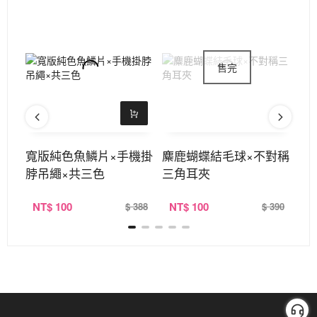
耳扣
寬版純色魚鱗片×手機掛
麋鹿蝴蝶結毛球×不對稱
天
脖吊繩×共三色
三角耳夾
NT
$ 100
NT
$ 100
N
320
$ 388
$ 390