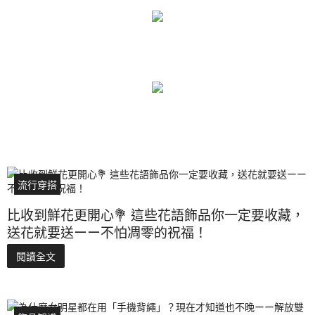
流行穿搭
比收到鮮花更開心💐 這些花語飾品你一定要收藏，
送花就要送ーー不怕凋零的祝福！
閱讀全文