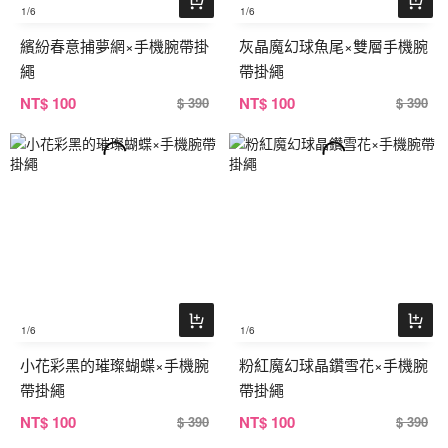
1
/6
1
/6
繽紛春意捕夢網×手機腕帶掛
灰晶魔幻球魚尾×雙層手機腕
繩
帶掛繩
NT
$ 100
NT
$ 100
$ 390
$ 390
1
/6
1
/6
小花彩黑的璀璨蝴蝶×手機腕
粉紅魔幻球晶鑽雪花×手機腕
帶掛繩
帶掛繩
NT
$ 100
NT
$ 100
$ 390
$ 390