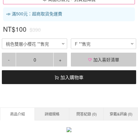
📣 滿500元：超商取貨免運費
NT$100
$390
桃色雙層小櫻花 **售完
F **售完
-
+
加入喜好清單
加入購物車
商品介紹
詳細規格
問答紀錄 (
0
)
穿戴&評論 (
0
)