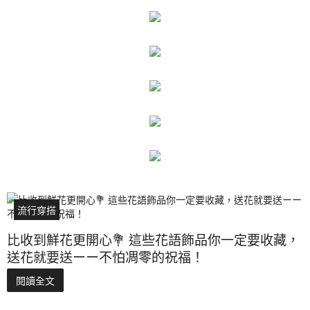
流行穿搭
比收到鮮花更開心💐 這些花語飾品你一定要收藏，
送花就要送ーー不怕凋零的祝福！
閱讀全文