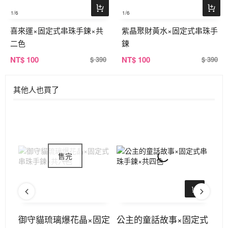
1
/6
1
/6
喜來運×固定式串珠手鍊×共
紫晶聚財黃水×固定式串珠手
二色
鍊
NT
$ 100
NT
$ 100
$ 390
$ 390
其他人也買了
式串
御守貓琉璃爆花晶×固定
公主的童話故事×固定式
甜