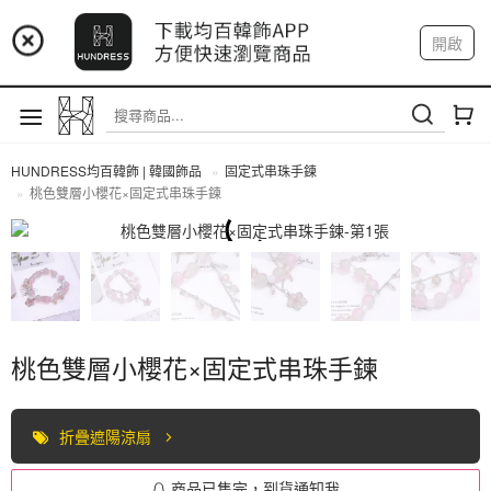
📢 市集預告：9/4-9/6 淡水捷運站
開啟
登入
註冊
📢 市集預告：9/12-9/13 八里海巡基地
我的帳戶
📢 市集預告：8/22-8/23 桃園青埔置地廣場
HUNDRESS均百韓飾 | 韓國飾品
固定式串珠手鍊
桃色雙層小櫻花×固定式串珠手鍊
固定式串珠手鍊
桃色雙層小櫻花×固定式串珠手鍊
折疊遮陽涼扇
商品已售完，到貨通知我