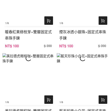
1
/6
1
/6
暖春紅果綠枝芽×雙層固定式
煙灰冰透小銀珠×固定式串珠
串珠手鍊
手鍊
NT
$ 100
NT
$ 100
$ 390
$ 390
1
/6
1
/6
美拉德虎眼棕咖×雙層固定式
藍天珍珠小白花×固定式串珠