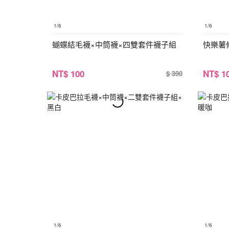
1
/6
1
/6
蝴蝶結毛襪×中筒襪×四雙套件襪子組
快樂薯
NT
$ 100
NT
$ 1
$ 390
1
/6
1
/6