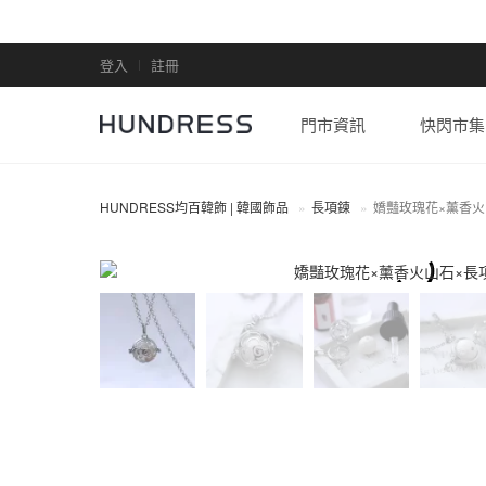
登入
註冊
門市資訊
快閃市集
HUNDRESS均百韓飾 | 韓國飾品
長項鍊
嬌豔玫瑰花×薰香火
長項鍊