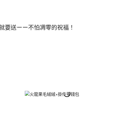
花就要送ーー不怕凋零的祝福！