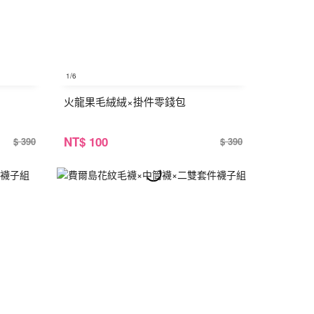
1
/6
火龍果毛絨絨×掛件零錢包
NT
$ 100
$ 390
$ 390