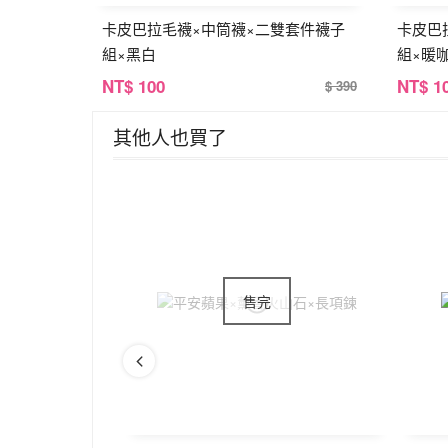
卡皮巴拉毛襪×中筒襪×二雙套件襪子
卡皮巴
組×黑白
組×暖
NT
$ 100
NT
$ 1
$ 390
其他人也買了