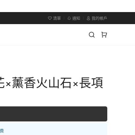
清單
通知
我的帳戶
花×薰香火山石×長項
運費