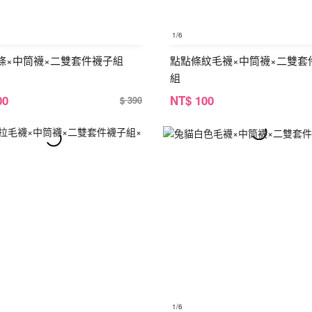
1
/6
條×中筒襪×二雙套件襪子組
點點條紋毛襪×中筒襪×二雙套
組
00
NT
$ 100
$ 390
1
/6