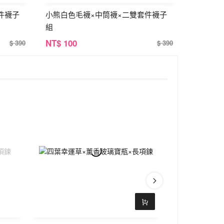
件襪子
小熊白色毛襪×中筒襪×二雙套件襪子
組
NT
$ 100
$ 390
$ 390