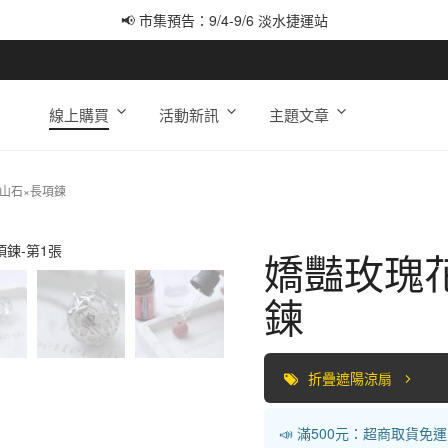
📢 市集預告：9/4-9/6 淡水捷運站
📢 市集預告：9/12-9/13 八里海巡基地
📢 市集預告：8/22-8/23 桃園青埔置地廣場
線上購買
活動新訊
主題文章
山石×長項鍊
嬌豔玫瑰
鍊
折疊遮陽涼扇
📣 滿500元：超商取貨免