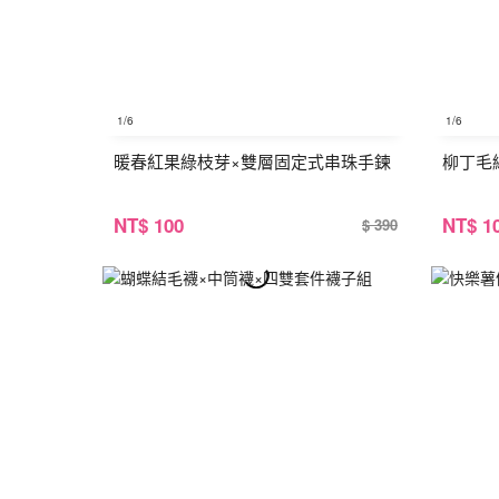
1
/6
1
/6
暖春紅果綠枝芽×雙層固定式串珠手鍊
柳丁毛
NT
$ 100
NT
$ 1
$ 390