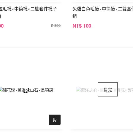
拉毛襪×中筒襪×二雙套件襪子
兔貓白色毛襪×中筒襪×二雙套
咖
組
00
NT
$ 100
$ 390