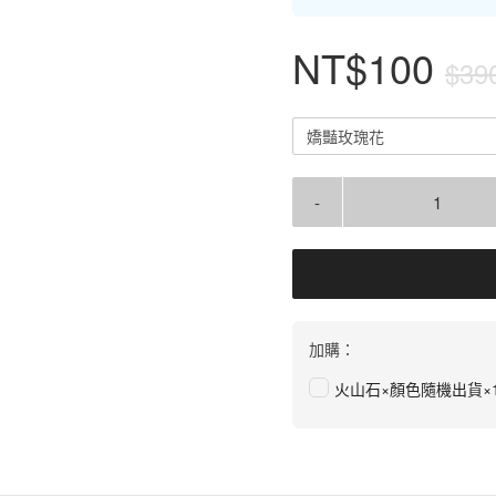
NT$100
$39
嬌豔玫瑰花
-
加購：
火山石×顏色隨機出貨×