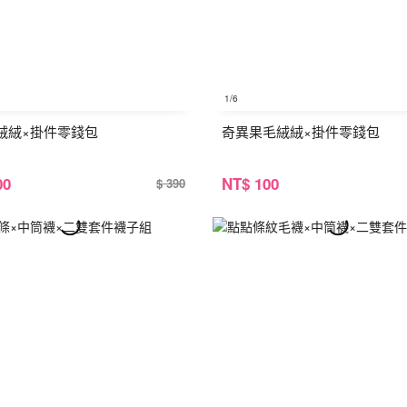
1
/6
絨絨×掛件零錢包
奇異果毛絨絨×掛件零錢包
00
NT
$ 100
$ 390