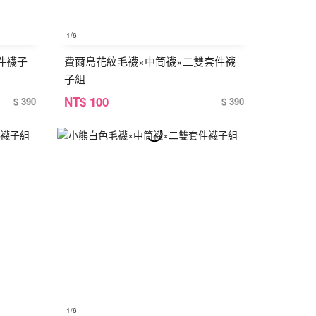
1
/6
件襪子
費爾島花紋毛襪×中筒襪×二雙套件襪
子組
NT
$ 100
$ 390
$ 390
1
/6