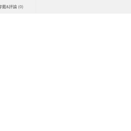
穿戴&評論 (
0
)