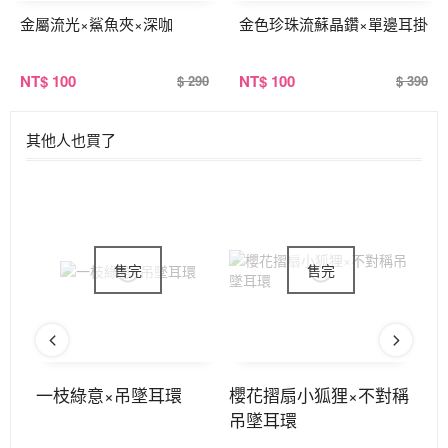
金屬流光×鯊魚夾×深咖
金色珍珠流蘇晶鑽×單邊耳掛
NT
$ 100
NT
$ 100
$ 290
$ 390
其他人也買了
耳線
一枝綠意×吊墜耳環
櫻花摺扇小狐狸×不對稱
墨
吊墜耳環