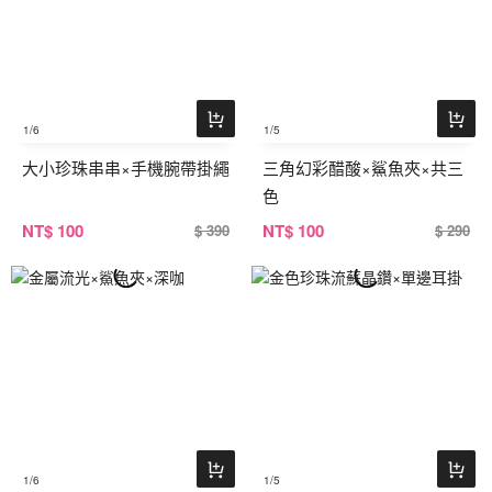
1
/6
1
/5
大小珍珠串串×手機腕帶掛繩
三角幻彩醋酸×鯊魚夾×共三
色
NT
$ 100
NT
$ 100
$ 390
$ 290
1
/6
1
/5