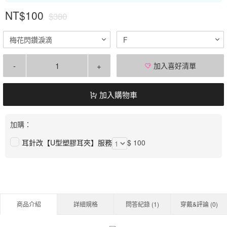
NT$100
$380
梅花閃鑽淚滴
F
-
+
加入喜好清單
加入購物車
加購：
耳針改【U型塑膠耳夾】服務
$ 100
商品介紹
詳細規格
問答紀錄 (
1
)
穿戴&評論 (
0
)