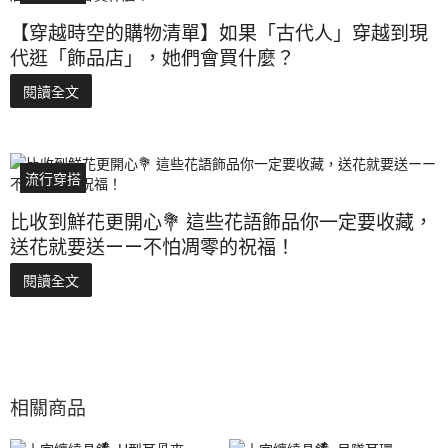
【穿越時空的購物清單】如果「古代人」穿越到現
代逛「飾品店」，她們會買什麼？
閱讀全文
流行穿搭
比收到鮮花更開心💐 這些花語飾品你一定要收藏，
送花就要送ーー不怕凋零的祝福！
閱讀全文
相關商品