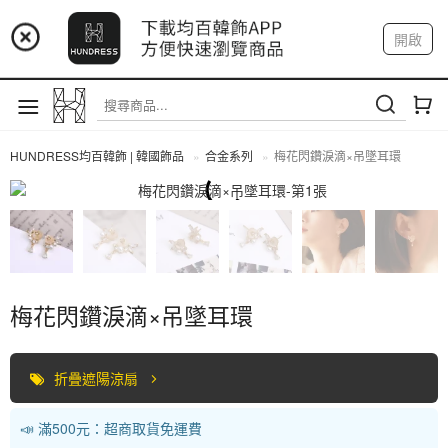
📢 市集預告：9/4-9/6 淡水捷運站
開啟
登入
註冊
📢 市集預告：9/12-9/13 八里海巡基地
我的帳戶
📢 市集預告：8/22-8/23 桃園青埔置地廣場
HUNDRESS均百韓飾 | 韓國飾品
合金系列
梅花閃鑽淚滴×吊墜耳環
合金系列
梅花閃鑽淚滴×吊墜耳環
折疊遮陽涼扇
📣 滿500元：超商取貨免運費