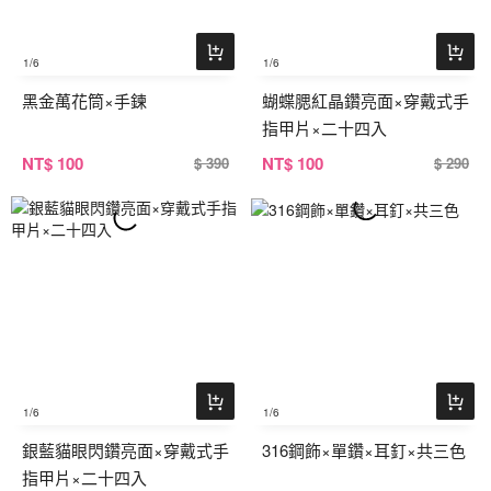
1
/6
1
/6
黑金萬花筒×手鍊
蝴蝶腮紅晶鑽亮面×穿戴式手
指甲片×二十四入
NT
$ 100
NT
$ 100
$ 390
$ 290
1
/6
1
/6
銀藍貓眼閃鑽亮面×穿戴式手
316鋼飾×單鑽×耳釘×共三色
指甲片×二十四入