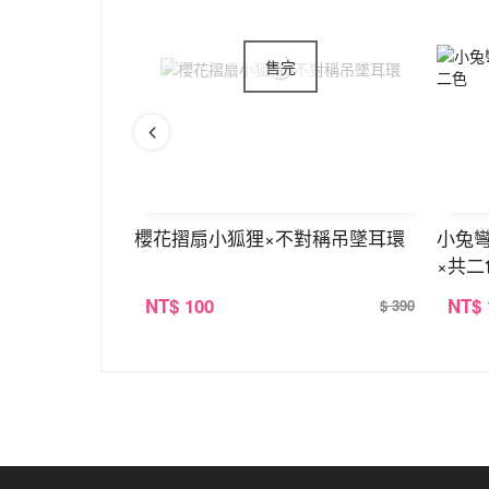
×吊墜耳勾
櫻花摺扇小狐狸×不對稱吊墜耳環
小兔
×共二
NT
$ 100
NT
$
$ 390
$ 390