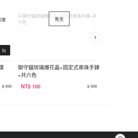
環
御守貓琉璃爆花晶×固定式串珠手鍊
乘涼的白貓×
×共六色
NT
$ 100
NT
$ 100
$ 390
$ 390