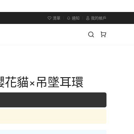
清單
通知
我的帳戶
櫻花貓×吊墜耳環