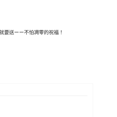
花就要送ーー不怕凋零的祝福！