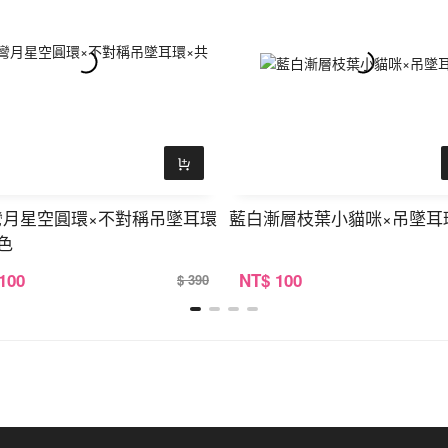
彎月星空圓環×不對稱吊墜耳環
藍白漸層枝葉小貓咪×吊墜耳
色
 100
NT
$ 100
$ 390