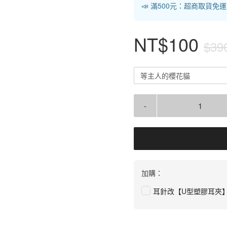
📣 滿500元：超商取貨免
NT$100
$39
等主人的櫻花貓
-
加購：
耳針改【U型塑膠耳夾