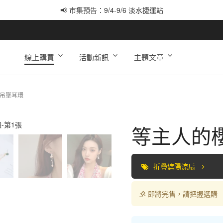
📢 市集預告：9/4-9/6 淡水捷運站
📢 市集預告：9/12-9/13 八里海巡基地
📢 市集預告：8/22-8/23 桃園青埔置地廣場
線上購買
活動新訊
主題文章
×吊墜耳環
等主人的
折疊遮陽涼扇
即將完售，請把握選購