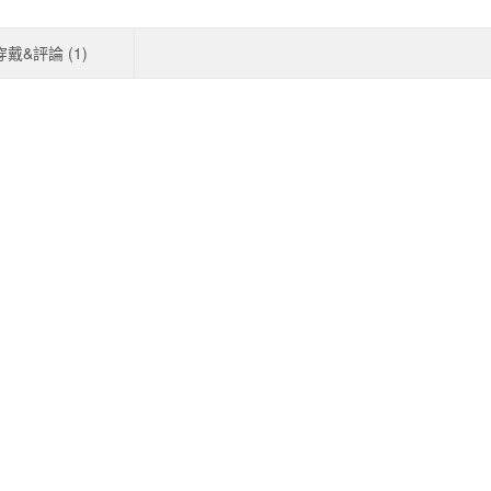
穿戴&評論 (
1
)