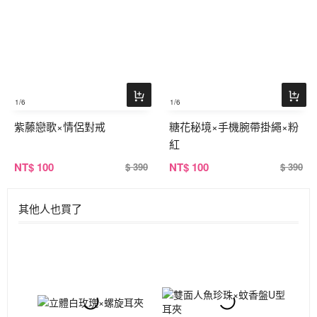
1
/6
1
/6
紫藤戀歌×情侶對戒
糖花秘境×手機腕帶掛繩×粉
紅
NT
$ 100
NT
$ 100
$ 390
$ 390
其他人也買了