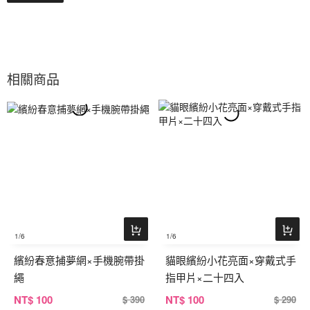
相關商品
1
/6
1
/6
繽紛春意捕夢網×手機腕帶掛
貓眼繽紛小花亮面×穿戴式手
繩
指甲片×二十四入
NT
$ 100
NT
$ 100
$ 390
$ 290