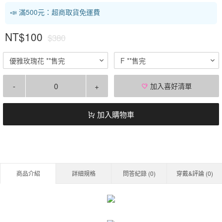
📣 滿500元：超商取貨免運費
NT$100
$380
優雅玫瑰花 **售完
F **售完
-
+
加入喜好清單
加入購物車
商品介紹
詳細規格
問答紀錄 (
0
)
穿戴&評論 (
0
)