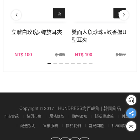
立體白玫瑰×螺旋耳夾
雙面人魚珍珠×蚊香盤U
晶
型耳夾
×
NT
$ 100
NT
$ 100
N
380
$ 320
$ 320
Copyright © 2017 - HUNDRESS均百韓飾 | 韓國飾品
門市資訊
快閃市集
服務條款
購物須知
隱私權政策
付款說明
配送說明
售後服務
關於我們
常見問題
社群網站