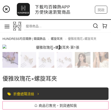
📢 市集預告：9/4-9/6 淡水捷運站
開啟
登入
註冊
📢 市集預告：9/12-9/13 八里海巡基地
我的帳戶
📢 市集預告：8/22-8/23 桃園青埔置地廣場
HUNDRESS均百韓飾 | 韓國飾品
螺旋耳夾
優雅玫瑰花×螺旋耳夾
螺旋耳夾
優雅玫瑰花×螺旋耳夾
折疊遮陽涼扇
商品已售完，到貨通知我