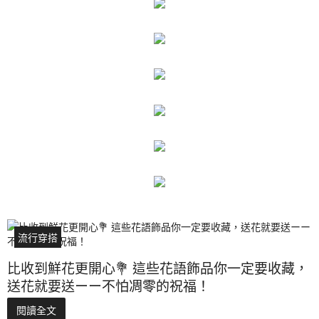
流行穿搭
比收到鮮花更開心💐 這些花語飾品你一定要收藏，
送花就要送ーー不怕凋零的祝福！
閱讀全文