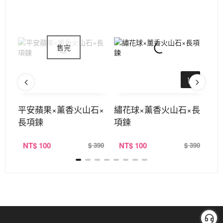
手鍊
平安蘋果×薰香火山石×
繡花球×薰香火山石×長
捕
長項鍊
項鍊
項
NT
$ 100
NT
$ 100
N
320
$ 390
$ 390