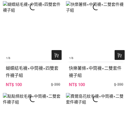
1
/6
1
/6
蝴蝶結毛襪×中筒襪×四雙套
快樂薯條×中筒襪×二雙套件
件襪子組
襪子組
NT
$ 100
NT
$ 100
$ 390
$ 390