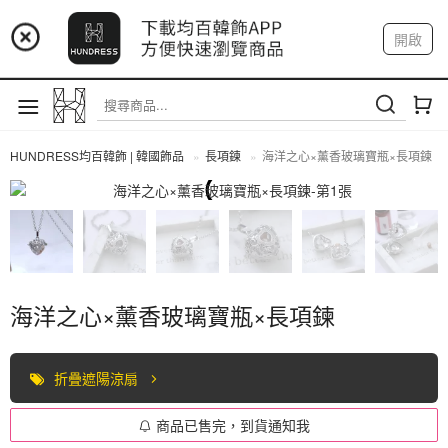
📢 市集預告：9/4-9/6 淡水捷運站
開啟
登入
註冊
📢 市集預告：9/12-9/13 八里海巡基地
我的帳戶
📢 市集預告：8/22-8/23 桃園青埔置地廣場
HUNDRESS均百韓飾 | 韓國飾品
長項鍊
海洋之心×薰香玻璃寶瓶×長項鍊
長項鍊
海洋之心×薰香玻璃寶瓶×長項鍊
折疊遮陽涼扇
商品已售完，到貨通知我