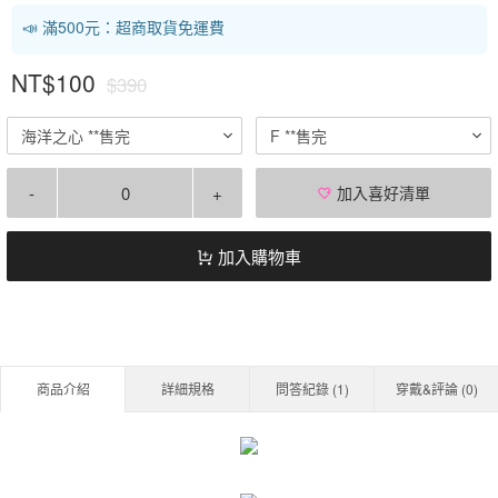
📣 滿500元：超商取貨免運費
NT$100
$390
海洋之心 **售完
F **售完
-
+
加入喜好清單
加入購物車
商品介紹
詳細規格
問答紀錄 (
1
)
穿戴&評論 (
0
)