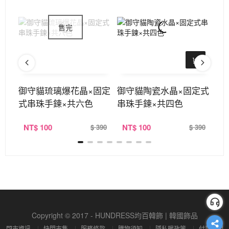
×固
御守貓琉璃爆花晶×固定
御守貓陶瓷水晶×固定式
六
色
式串珠手鍊×共六色
串珠手鍊×共四色
珠
NT
$ 100
NT
$ 100
N
390
$ 390
$ 390
Copyright © 2017 - HUNDRESS均百韓飾 | 韓國飾品
門市資訊
快閃市集
服務條款
購物須知
隱私權政策
付款說明