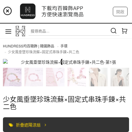
📢 市集預告：9/4-9/6 淡水捷運站
開啟
登入
註冊
📢 市集預告：9/12-9/13 八里海巡基地
我的帳戶
📢 市集預告：8/22-8/23 桃園青埔置地廣場
HUNDRESS均百韓飾 | 韓國飾品
手環
少女風垂墜珍珠流蘇×固定式串珠手鍊×共二色
手環
少女風垂墜珍珠流蘇×固定式串珠手鍊×共
二色
折疊遮陽涼扇