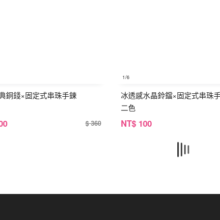
1
/6
典銅錢×固定式串珠手鍊
冰透感水晶鈴鐺×固定式串珠手
二色
00
NT
$ 100
$ 360