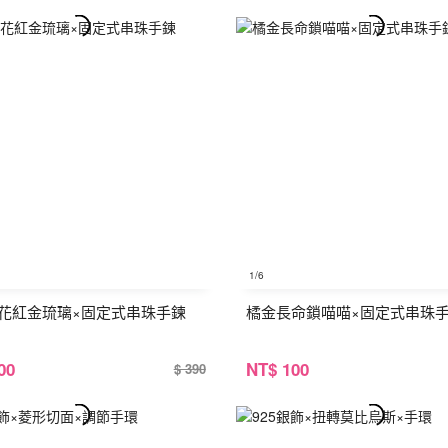
1
/6
花紅金琉璃×固定式串珠手鍊
橘金長命鎖喵喵×固定式串珠
00
NT
$ 100
$ 390