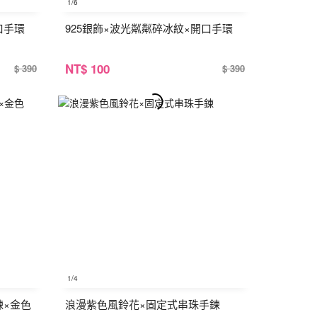
1
/6
口手環
925銀飾×波光粼粼碎冰紋×開口手環
NT
$ 100
$ 390
$ 390
1
/4
鍊×金色
浪漫紫色風鈴花×固定式串珠手鍊