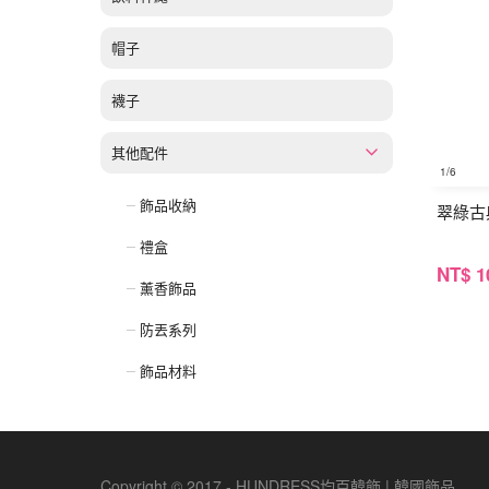
帽子
襪子
其他配件
1
/6
飾品收納
翠綠古
禮盒
NT
$ 1
薰香飾品
防丟系列
飾品材料
Copyright © 2017 - HUNDRESS均百韓飾 | 韓國飾品