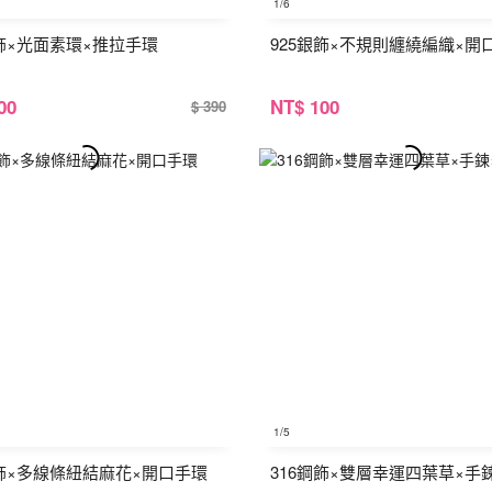
1
/6
銀飾×光面素環×推拉手環
925銀飾×不規則纏繞編織×開
00
NT
$ 100
$ 390
1
/5
銀飾×多線條紐結麻花×開口手環
316鋼飾×雙層幸運四葉草×手