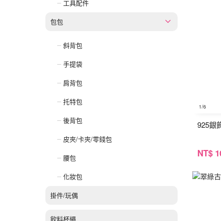
工具配件
包包
斜背包
手提袋
肩背包
托特包
1
/6
後背包
925
皮夾/卡夾/零錢包
NT
$ 1
腰包
化妝包
掛件/玩偶
飲料杯繩