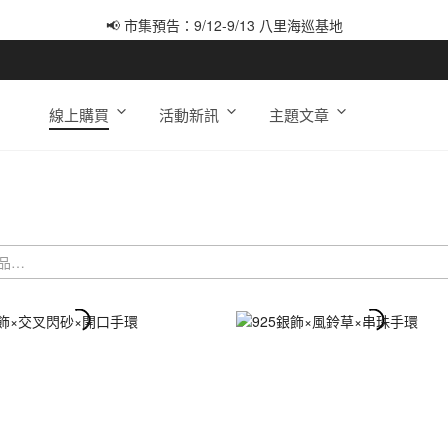
📢 市集預告：9/12-9/13 八里海巡基地
📢 市集預告：8/22-8/23 桃園青埔置地廣場
線上購買
活動新訊
主題文章