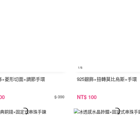
1
/6
銀飾×菱形切面×調節手環
925銀飾×扭轉莫比烏斯×手環
00
NT
$ 100
$ 390