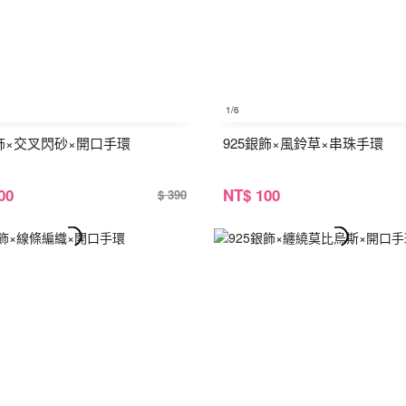
1
/6
銀飾×交叉閃砂×開口手環
925銀飾×風鈴草×串珠手環
00
NT
$ 100
$ 390