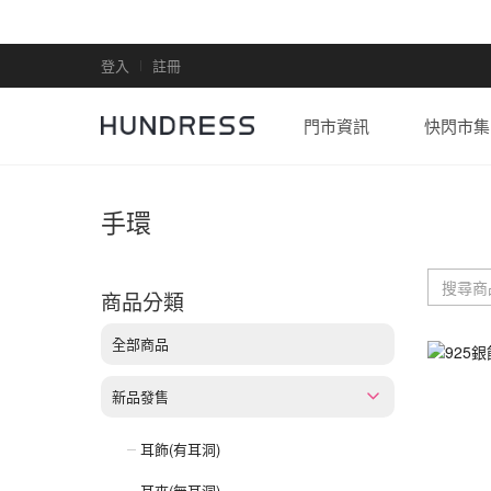
登入
註冊
門市資訊
快閃市集
手環
商品分類
全部商品
新品發售
耳飾(有耳洞)
耳夾(無耳洞)