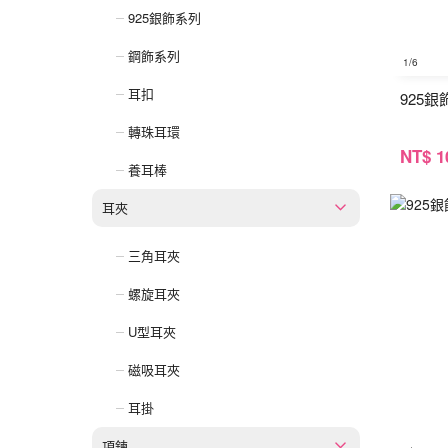
925銀飾系列
鋼飾系列
1
/6
耳扣
925
轉珠耳環
NT
$ 1
養耳棒
耳夾
三角耳夾
螺旋耳夾
U型耳夾
磁吸耳夾
耳掛
項鍊