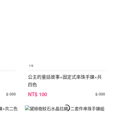
1
/6
公主的童話故事×固定式串珠手鍊×共
四色
NT
$ 100
$ 390
$ 390