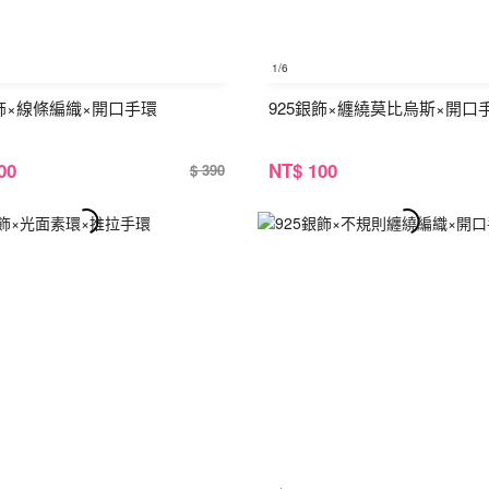
1
/6
銀飾×線條編織×開口手環
925銀飾×纏繞莫比烏斯×開口
00
NT
$ 100
$ 390