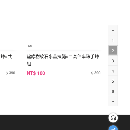
1
1
/6
2
鍊×共
黛綠樹紋石水晶拉繩×二套件串珠手鍊
3
組
4
NT
$ 100
$ 390
$ 390
5
6