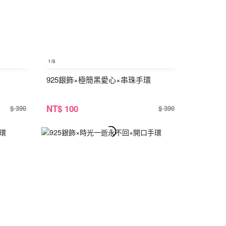
1
/6
925銀飾×極簡黑愛心×串珠手環
NT
$ 100
$ 390
$ 390