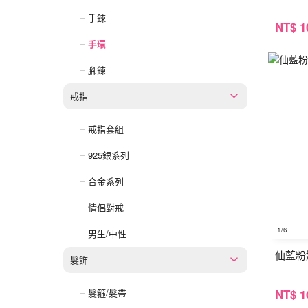
手鍊
NT
$ 1
手環
腳鍊
戒指
戒指套組
925銀系列
合金系列
情侶對戒
1
/6
男生/中性
仙藍粉
髮飾
NT
$ 1
髮箍/髮帶