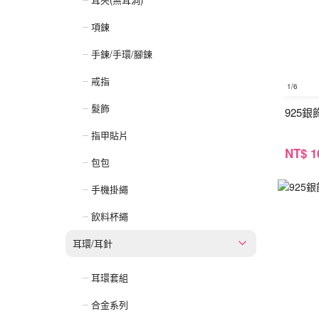
項鍊
手鍊/手環/腳鍊
戒指
1
/6
髮飾
925
指甲貼片
NT
$ 1
包包
手機掛繩
飲料杯繩
耳環/耳針
耳環套組
合金系列