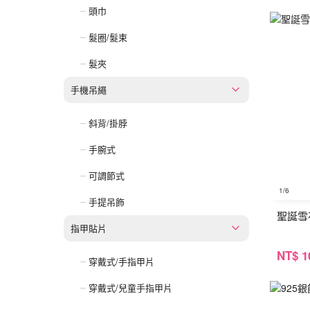
頭巾
髮圈/髮束
髮夾
手機吊繩
斜背/掛脖
手腕式
可調節式
1
/6
手提吊飾
聖誕雪
指甲貼片
NT
$ 1
穿戴式/手指甲片
穿戴式/兒童手指甲片