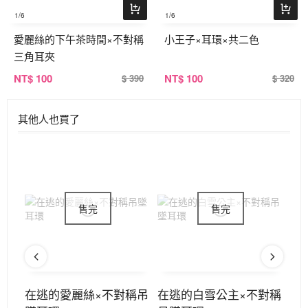
1
/6
1
/6
愛麗絲的下午茶時間×不對稱
小王子×耳環×共二色
三角耳夾
NT
$ 100
NT
$ 100
$ 390
$ 320
其他人也買了
對稱
在逃的愛麗絲×不對稱吊
在逃的白雪公主×不對稱
淘