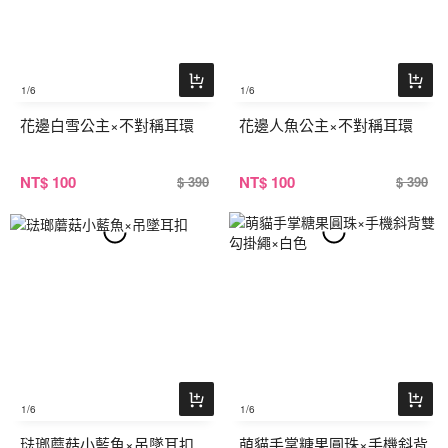
1
/6
1
/6
花邊白雪公主×不對稱耳環
花邊人魚公主×不對稱耳環
NT
$ 100
NT
$ 100
$ 390
$ 390
1
/6
1
/6
琺瑯蘑菇小藍魚×吊墜耳扣
萌貓手掌糖果圓珠×手機斜背