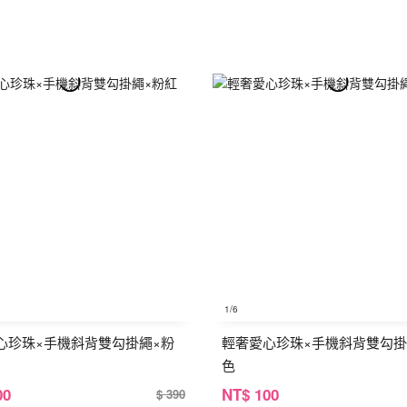
1
/6
心珍珠×手機斜背雙勾掛繩×粉
輕奢愛心珍珠×手機斜背雙勾掛
色
00
NT
$ 100
$ 390