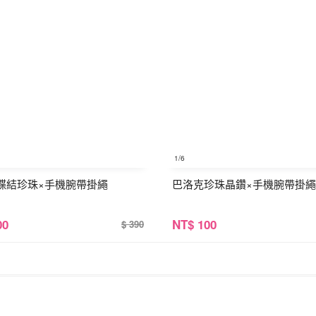
1
/6
蝶結珍珠×手機腕帶掛繩
巴洛克珍珠晶鑽×手機腕帶掛繩
00
NT
$ 100
$ 390