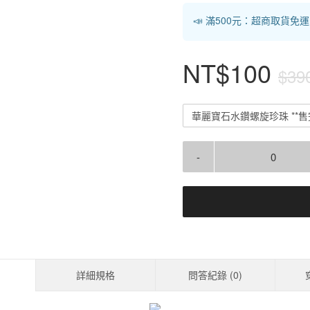
📣 滿500元：超商取貨免
NT$100
$39
華麗寶石水鑽螺旋珍珠 **售
-
詳細規格
問答紀錄 (
0
)