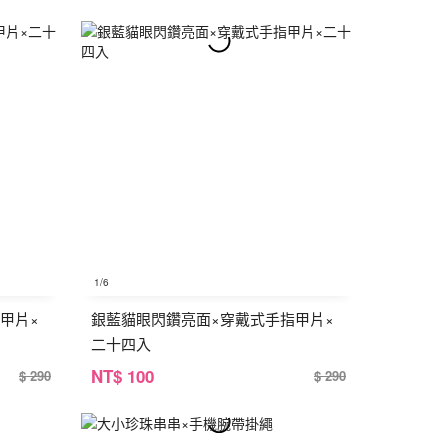
1
/6
甲片×
銀藍貓眼閃鑽亮面×穿戴式手指甲片×
二十四入
NT
$ 100
$ 290
$ 290