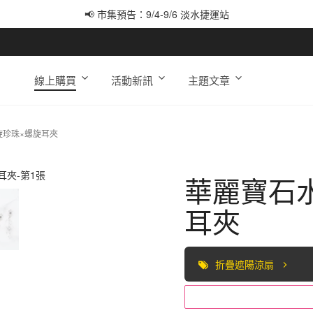
📢 市集預告：9/4-9/6 淡水捷運站
📢 市集預告：9/12-9/13 八里海巡基地
📢 市集預告：8/22-8/23 桃園青埔置地廣場
線上購買
活動新訊
主題文章
旋珍珠×螺旋耳夾
華麗寶石
耳夾
折疊遮陽涼扇