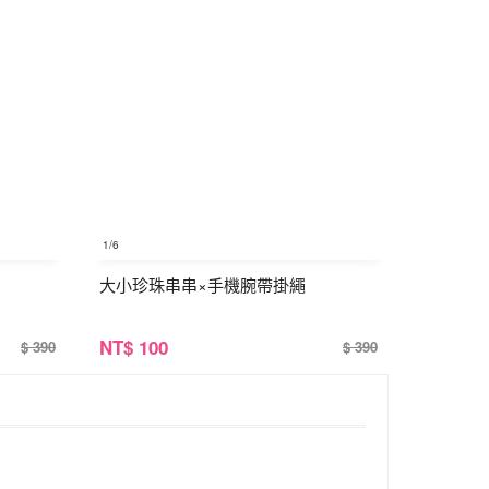
1
/6
大小珍珠串串×手機腕帶掛繩
NT
$ 100
$ 390
$ 390