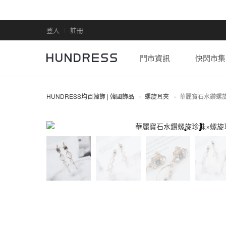
登入
註冊
門市資訊
快閃市集
HUNDRESS均百韓飾 | 韓國飾品
螺旋耳夾
華麗寶石水鑽螺
螺旋耳夾