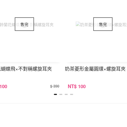
花蝴蝶飛×不對稱螺旋耳夾
奶茶菱形金屬圓環×螺旋耳夾
 100
NT
$ 100
$ 390