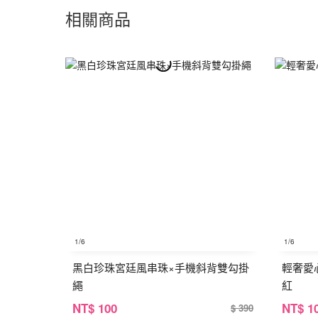
相關商品
1
/6
1
/6
黑白珍珠宮廷風串珠×手機斜背雙勾掛
輕奢愛
繩
紅
NT
$ 100
NT
$ 1
$ 390