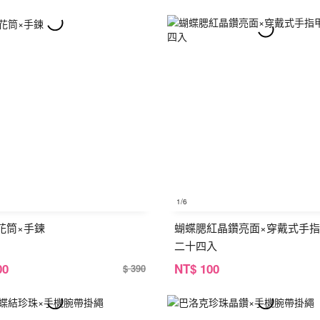
1
/6
花筒×手鍊
蝴蝶腮紅晶鑽亮面×穿戴式手指
二十四入
00
NT
$ 100
$ 390