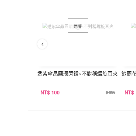
盤U型耳夾
透紫傘晶圓環閃鑽×不對稱螺旋耳夾
鈴蘭
NT
$ 100
NT
$
$ 380
$ 390