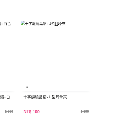
1
/6
繩×白
十字纏繞晶鑽×U型耳骨夾
NT
$ 100
$ 390
$ 390