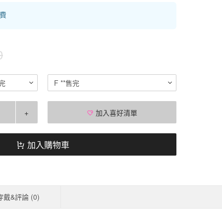
運費
0
完
F **售完
+
加入喜好清單
加入購物車
穿戴&評論 (
0
)