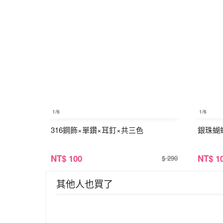
1
/6
1
/6
316鋼飾×單鑽×耳釘×共三色
銀珠蝴
NT
$ 100
NT
$ 1
$ 290
其他人也買了