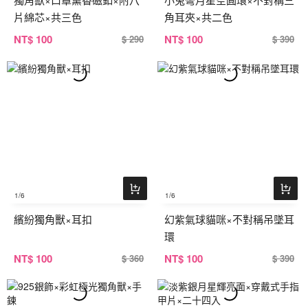
片綿芯×共三色
角耳夾×共二色
NT
$ 100
NT
$ 100
$ 290
$ 390
1
/6
1
/6
繽紛獨角獸×耳扣
幻紫氣球貓咪×不對稱吊墜耳
環
NT
$ 100
NT
$ 100
$ 360
$ 390