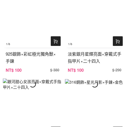
1
/6
1
/6
925銀飾×彩虹極光獨角獸×
淡紫銀月星輝亮面×穿戴式手
手鍊
指甲片×二十四入
NT
$ 100
NT
$ 100
$ 380
$ 290