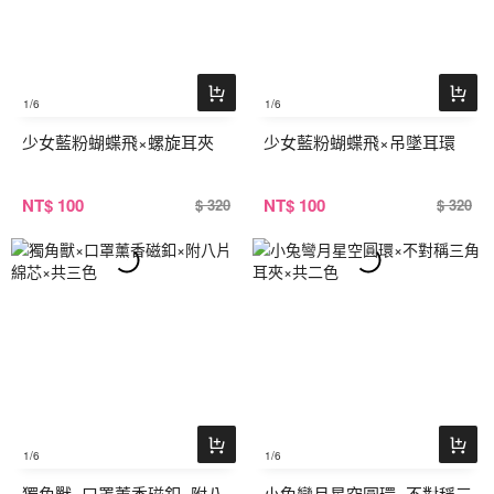
1
/6
1
/6
少女藍粉蝴蝶飛×螺旋耳夾
少女藍粉蝴蝶飛×吊墜耳環
NT
$ 100
NT
$ 100
$ 320
$ 320
1
/6
1
/6
獨角獸×口罩薰香磁釦×附八
小兔彎月星空圓環×不對稱三