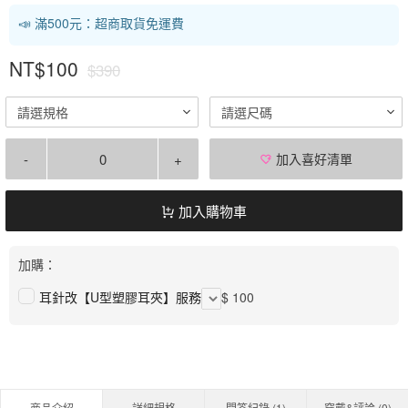
📣 滿500元：超商取貨免運費
NT$100
$390
請選規格
請選尺碼
-
+
加入喜好清單
加入購物車
加購：
耳針改【U型塑膠耳夾】服務
$ 100
商品介紹
詳細規格
問答紀錄 (
1
)
穿戴&評論 (
0
)