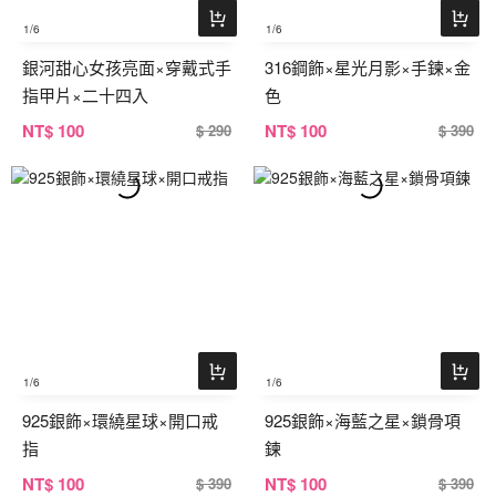
1
/6
1
/6
銀河甜心女孩亮面×穿戴式手
316鋼飾×星光月影×手鍊×金
指甲片×二十四入
色
NT
$ 100
NT
$ 100
$ 290
$ 390
1
/6
1
/6
925銀飾×環繞星球×開口戒
925銀飾×海藍之星×鎖骨項
指
鍊
NT
$ 100
NT
$ 100
$ 390
$ 390