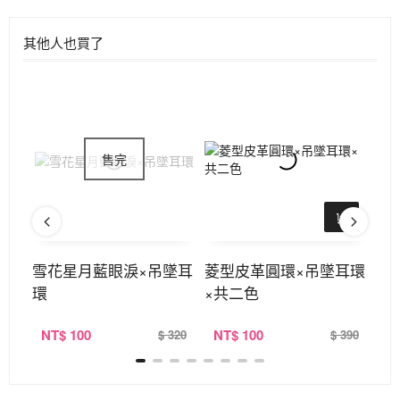
其他人也買了
雪花星月藍眼淚×吊墜耳
菱型皮革圓環×吊墜耳環
漸
環
×共二色
吊
NT
$ 100
NT
$ 100
N
380
$ 320
$ 390