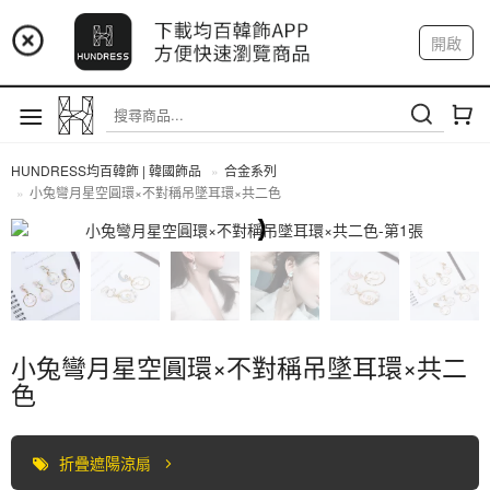
📢 市集預告：9/4-9/6 淡水捷運站
開啟
登入
註冊
📢 市集預告：9/12-9/13 八里海巡基地
我的帳戶
📢 市集預告：8/22-8/23 桃園青埔置地廣場
HUNDRESS均百韓飾 | 韓國飾品
合金系列
小兔彎月星空圓環×不對稱吊墜耳環×共二色
合金系列
小兔彎月星空圓環×不對稱吊墜耳環×共二
色
折疊遮陽涼扇