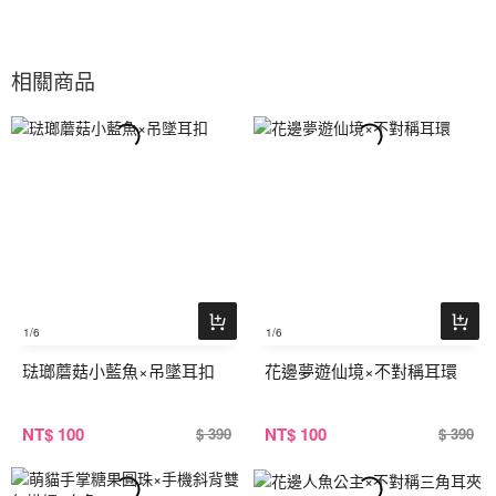
相關商品
1
/6
1
/6
琺瑯蘑菇小藍魚×吊墜耳扣
花邊夢遊仙境×不對稱耳環
NT
$ 100
NT
$ 100
$ 390
$ 390