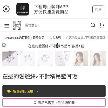
📢 市集預告：9/4-9/6 淡水捷運站
開啟
登入
註冊
📢 市集預告：9/12-9/13 八里海巡基地
我的帳戶
📢 市集預告：8/22-8/23 桃園青埔置地廣場
HUNDRESS均百韓飾 | 韓國飾品
合金系列
在逃的愛麗絲×不對稱吊墜耳環
合金系列
在逃的愛麗絲×不對稱吊墜耳環
折疊遮陽涼扇
商品已售完，到貨通知我