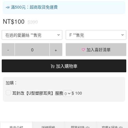
📣 滿500元：超商取貨免運費
NT$100
$390
在逃的愛麗絲 **售完
F **售完
-
+
加入喜好清單
加入購物車
加購：
耳針改【U型塑膠耳夾】服務
$ 100
商品介紹
詳細規格
問答紀錄 (
0
)
穿戴&評論 (
0
)