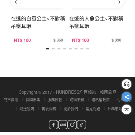
耳環
在逃的白雪公主×不對稱
在逃的人魚公主×不對稱
櫻
吊墜耳環
吊墜耳環
吊
NT
$ 100
NT
$ 100
N
360
$ 360
$ 390
Copyright © 2017 - HUNDRESS均百韓飾 | 韓國飾品
門市資訊
快閃市集
服務條款
購物須知
隱私權政策
付款說明
配送說明
售後服務
關於我們
常見問題
社群網站