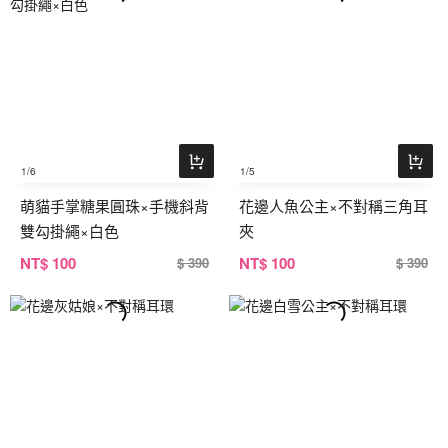
1
/6
1
/5
萌貓手掌糖果圓珠×手機斜背
花邊人魚公主×不對稱三角耳
雙勾掛繩×白色
夾
NT
$ 100
NT
$ 100
$ 390
$ 390