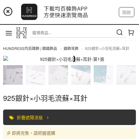
📢 市集預告：9/12-9/13 八里海巡基地
開啟
登入
註冊
我的帳戶
📢 市集預告：8/22-8/23 桃園青埔置地廣場
HUNDRESS均百韓飾 | 韓國飾品
銀飾耳飾
925銀針×小羽毛流蘇×耳針
全部商品
925銀針×小羽毛流蘇×耳針
折疊遮陽涼扇
即將完售，請把握選購