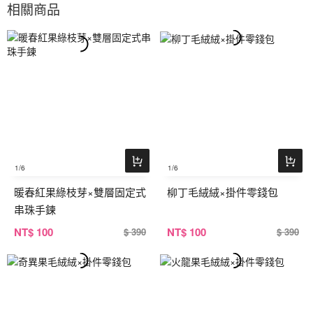
相關商品
1
/6
1
/6
暖春紅果綠枝芽×雙層固定式
柳丁毛絨絨×掛件零錢包
串珠手鍊
NT
$ 100
NT
$ 100
$ 390
$ 390