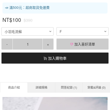
📣 滿500元：超商取貨免運費
NT$100
$390
小羽毛流蘇
F
-
+
加入喜好清單
加入購物車
商品介紹
詳細規格
問答紀錄 (
1
)
穿戴&評論 (
0
)