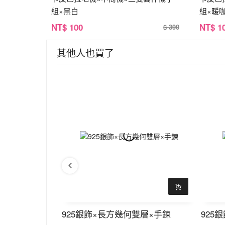
組×黑白
組×暖
NT
$ 100
NT
$ 1
$ 390
其他人也買了
×手鍊
925銀飾×長方幾何雙層×手鍊
925