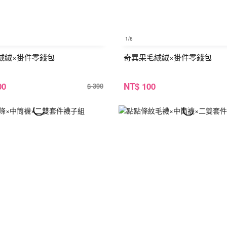
1
/6
絨絨×掛件零錢包
奇異果毛絨絨×掛件零錢包
00
NT
$ 100
$ 390