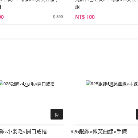
咖
組
00
NT
$ 100
$ 390
銀飾×小羽毛×開口戒指
925銀飾×微笑曲線×手鍊