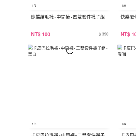
1
/6
1
/6
蝴蝶結毛襪×中筒襪×四雙套件襪子組
快樂薯
NT
$ 100
NT
$ 1
$ 390
1
/6
1
/6
卡皮巴拉毛襪×中筒襪×二雙套件襪子
卡皮巴