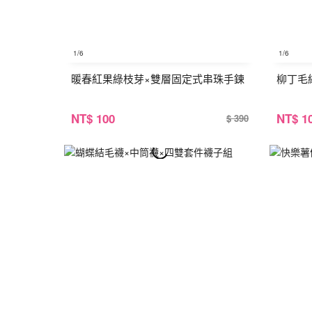
1
/6
1
/6
暖春紅果綠枝芽×雙層固定式串珠手鍊
柳丁毛
NT
$ 100
NT
$ 1
$ 390