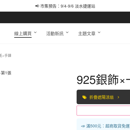
📢 市集預告：9/4-9/6 淡水捷運站
📢 市集預告：9/12-9/13 八里海巡基地
📢 市集預告：8/22-8/23 桃園青埔置地廣場
線上購買
活動新訊
主題文章
毛×手鍊
925銀飾
折疊遮陽涼扇
📣 滿500元：超商取貨免