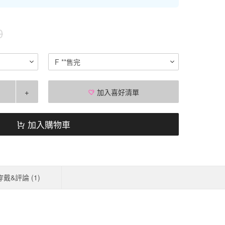
0
F **售完
+
加入喜好清單
加入購物車
穿戴&評論 (
1
)