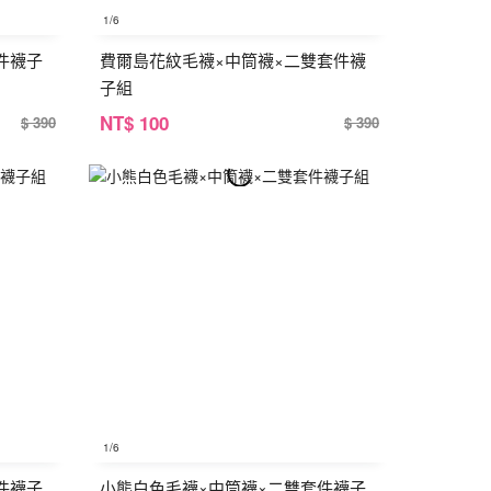
1
/6
件襪子
費爾島花紋毛襪×中筒襪×二雙套件襪
子組
NT
$ 100
$ 390
$ 390
1
/6
件襪子
小熊白色毛襪×中筒襪×二雙套件襪子