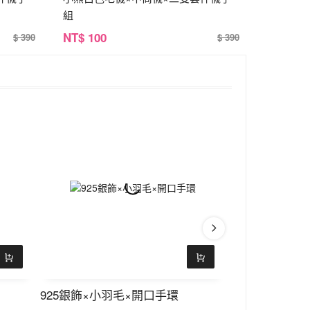
組
NT
$ 100
$ 390
$ 390
925銀飾×小羽毛×開口手環
925銀飾×綠