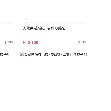
1
/6
火龍果毛絨絨×掛件零錢包
NT
$ 100
$ 390
$ 390