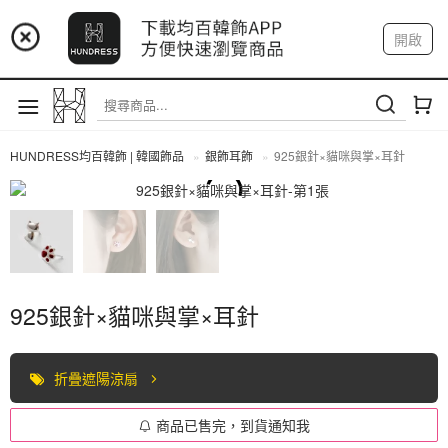
📢 市集預告：9/4-9/6 淡水捷運站
開啟
登入
註冊
📢 市集預告：9/12-9/13 八里海巡基地
我的帳戶
📢 市集預告：8/22-8/23 桃園青埔置地廣場
HUNDRESS均百韓飾 | 韓國飾品
銀飾耳飾
925銀針×貓咪與掌×耳針
全部商品
925銀針×貓咪與掌×耳針
折疊遮陽涼扇
商品已售完，到貨通知我