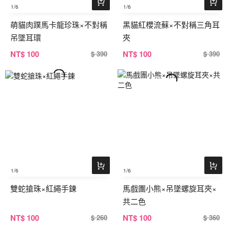
1
/6
1
/6
萌貓肉蹼馬卡龍珍珠×不對稱
黑貓紅櫻流蘇×不對稱三角耳
吊墜耳環
夾
NT
$ 100
NT
$ 100
$ 390
$ 390
1
/6
1
/6
雙蛇搶珠×紅繩手鍊
馬戲團小熊×吊墜螺旋耳夾×
共二色
NT
$ 100
NT
$ 100
$ 260
$ 360