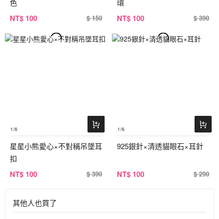
色
環
NT
$ 100
NT
$ 100
$ 150
$ 390
1
/6
1
/6
星星小熊愛心×不對稱吊墜耳
925銀針×清透貓眼石×耳針
扣
NT
$ 100
NT
$ 100
$ 390
$ 290
其他人也買了