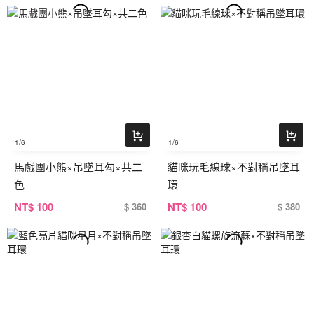
1
/6
1
/6
馬戲團小熊×吊墜耳勾×共二
貓咪玩毛線球×不對稱吊墜耳
色
環
NT
$ 100
NT
$ 100
$ 360
$ 380