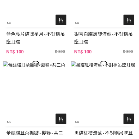
1
/6
1
/6
藍色亮片貓咪星月×不對稱吊
銀杏白貓螺旋流蘇×不對稱吊
墜耳環
墜耳環
NT
$ 100
NT
$ 100
$ 390
$ 390
1
/5
1
/6
蕾絲貓耳朵抓皺×髮箍×共三
黑貓紅櫻流蘇×不對稱吊墜耳