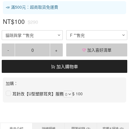
📣 滿500元：超商取貨免運費
NT$100
$290
貓咪與掌 **售完
F **售完
-
+
加入喜好清單
加入購物車
加購：
耳針改【U型塑膠耳夾】服務
$ 100
商品介紹
詳細規格
問答紀錄 (
3
)
穿戴&評論 (
0
)