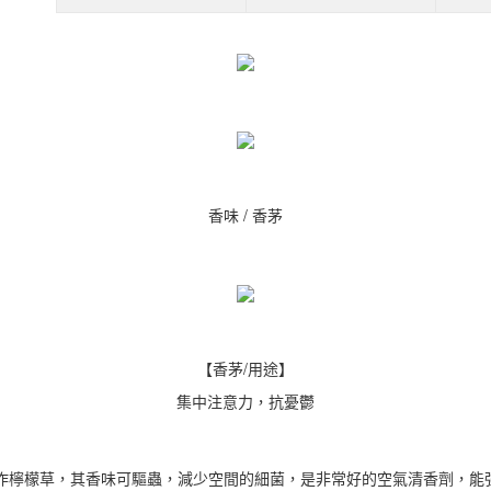
香味 / 香茅
【香茅/用途】
集中注意力，抗憂鬱
作檸檬草，其香味可驅蟲，減少空間的細菌，是非常好的空氣清香劑，能