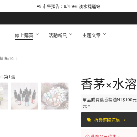
📢 市集預告：9/4-9/6 淡水捷運站
📢 市集預告：9/12-9/13 八里海巡基地
📢 市集預告：8/22-8/23 桃園青埔置地廣場
線上購買
活動新訊
主題文章
油×10ml
香茅×水溶
單品購買薰香精油NT$100
元。
折疊遮陽涼扇
此商品己停售。