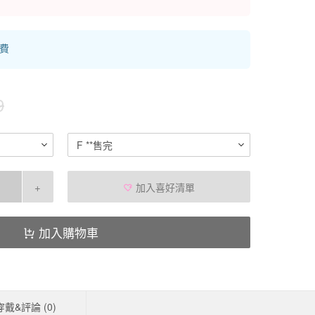
運費
9
F **售完
+
加入喜好清單
加入購物車
穿戴&評論 (
0
)