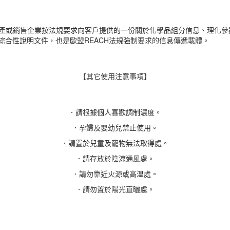
是危險化學品生產或銷售企業按法規要求向客戶提供的一份關於化學品組分信息、
綜合性說明文件，也是歐盟REACH法規強制要求的信息傳遞載體。
【其它使用注意事項】
．請根據個人喜歡調制濃度。
．孕婦及嬰幼兒禁止使用。
．請置於兒童及寵物無法取得處。
．請存放於陰涼通風處。
．請勿靠近火源或高溫處。
．請勿置於陽光直曬處。