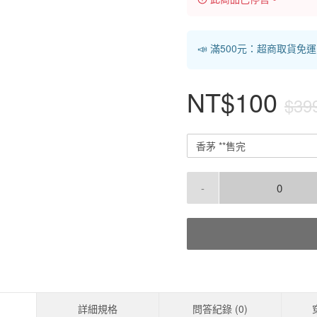
📣 滿500元：超商取貨免
NT$100
$39
香茅 **售完
-
詳細規格
問答紀錄 (
0
)