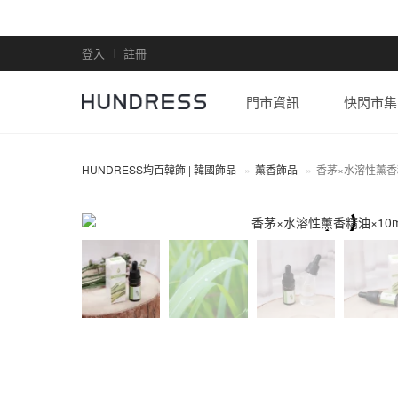
登入
註冊
門市資訊
快閃市集
HUNDRESS均百韓飾 | 韓國飾品
薰香飾品
香茅×水溶性薰香精
薰香飾品