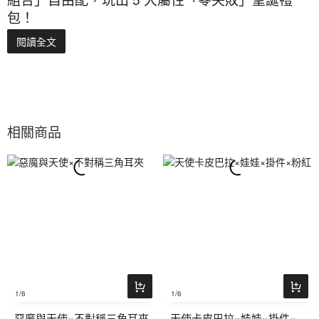
包！
閱讀全文
相關商品
1
/6
1
/6
惡魔與天使×不對稱三角耳夾
天使卡皮巴拉×娃娃×掛件×