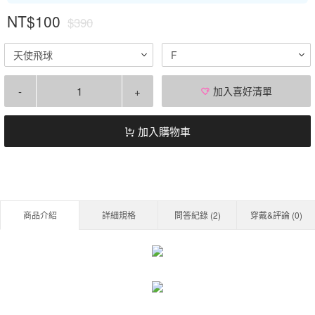
NT$100
$390
天使飛球
F
-
+
加入喜好清單
加入購物車
商品介紹
詳細規格
問答紀錄 (
2
)
穿戴&評論 (
0
)