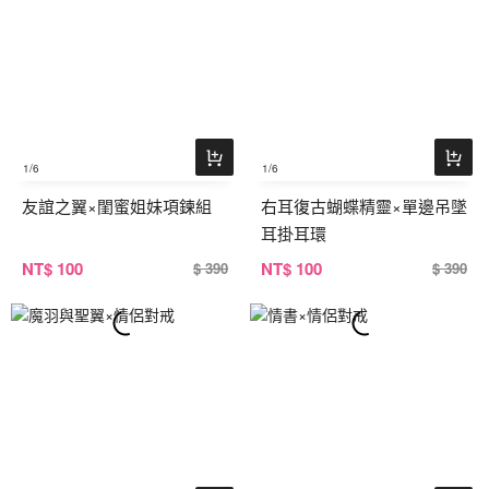
1
/6
1
/6
友誼之翼×閨蜜姐妹項鍊組
右耳復古蝴蝶精靈×單邊吊墜
耳掛耳環
NT
$ 100
NT
$ 100
$ 390
$ 390