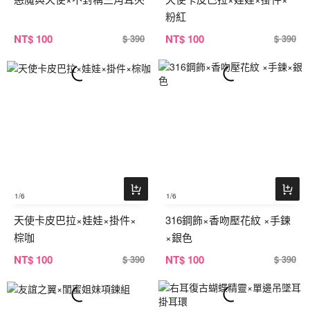
粉紅
NT
$ 100
NT
$ 100
$ 390
$ 390
1
/6
1
/6
天使卡皮巴拉×娃娃×掛件×
316鋼飾×香吻壓花紋 ×手鍊
棕咖
×銀色
NT
$ 100
NT
$ 100
$ 390
$ 390