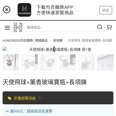
📢 市集預告：9/4-9/6 淡水捷運站
開啟
登入
註冊
📢 市集預告：9/12-9/13 八里海巡基地
我的帳戶
📢 市集預告：8/22-8/23 桃園青埔置地廣場
HUNDRESS均百韓飾 | 韓國飾品
長項鍊
天使飛球×薰香玻璃寶瓶×長項鍊
長項鍊
天使飛球×薰香玻璃寶瓶×長項鍊
折疊遮陽涼扇
📣 滿500元：超商取貨免運費