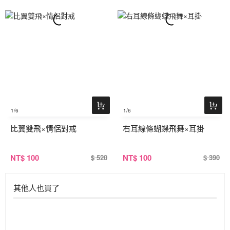
1
/6
1
/6
比翼雙飛×情侶對戒
右耳線條蝴蝶飛舞×耳掛
NT
$ 100
NT
$ 100
$ 520
$ 390
其他人也買了