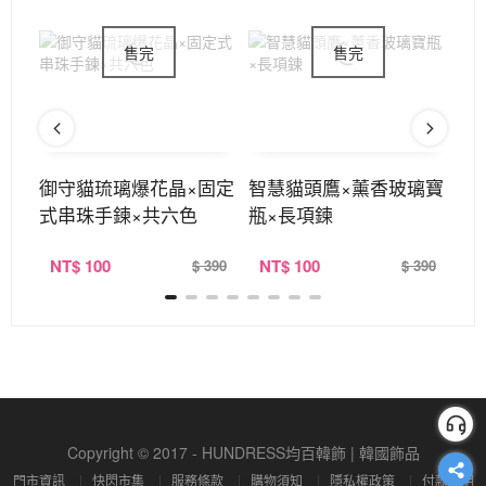
式串
御守貓琉璃爆花晶×固定
智慧貓頭鷹×薰香玻璃寶
碎
式串珠手鍊×共六色
瓶×長項鍊
珠
NT
$ 100
NT
$ 100
N
390
$ 390
$ 390
Copyright © 2017 - HUNDRESS均百韓飾 | 韓國飾品
門市資訊
快閃市集
服務條款
購物須知
隱私權政策
付款說明