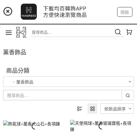
📢 市集預告：9/12-9/13 八里海巡基地
開啟
登入
註冊
我的帳戶
📢 市集預告：8/22-8/23 桃園青埔置地廣場
薰香飾品
商品分類
薰香飾品
依新品排序