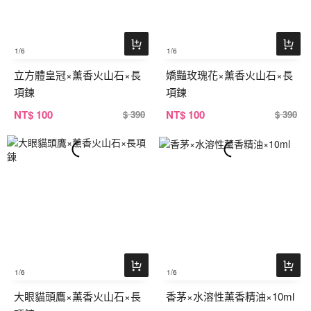
1
/6
1
/6
立方體皇冠×薰香火山石×長
嬌豔玫瑰花×薰香火山石×長
項鍊
項鍊
NT
$ 100
NT
$ 100
$ 390
$ 390
1
/6
1
/6
大眼貓頭鷹×薰香火山石×長
香茅×水溶性薰香精油×10ml