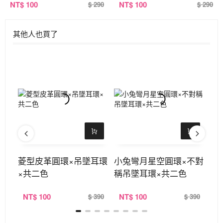
NT
$ 100
NT
$ 100
$ 290
$ 290
其他人也買了
墜耳
菱型皮革圓環×吊墜耳環
小兔彎月星空圓環×不對
圓
×共二色
稱吊墜耳環×共二色
墜
NT
$ 100
NT
$ 100
N
390
$ 390
$ 390