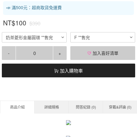
📣 滿500元：超商取貨免運費
NT$100
$390
奶茶菱形金屬圓環 **售完
F **售完
-
+
加入喜好清單
加入購物車
商品介紹
詳細規格
問答紀錄 (
0
)
穿戴&評論 (
0
)