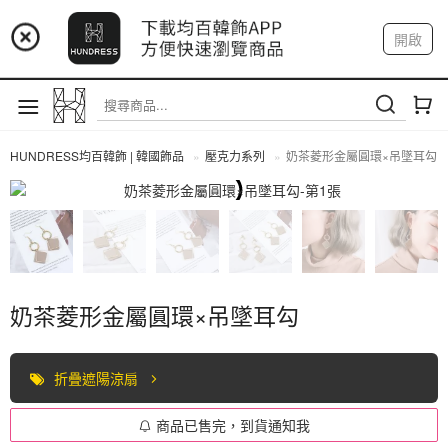
📢 市集預告：9/4-9/6 淡水捷運站
開啟
登入
註冊
📢 市集預告：9/12-9/13 八里海巡基地
我的帳戶
📢 市集預告：8/22-8/23 桃園青埔置地廣場
HUNDRESS均百韓飾 | 韓國飾品
壓克力系列
奶茶菱形金屬圓環×吊墜耳勾
全部商品
奶茶菱形金屬圓環×吊墜耳勾
折疊遮陽涼扇
商品已售完，到貨通知我