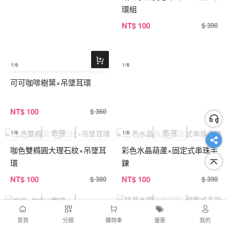
環組
NT
$ 100
$ 390
1
/6
1
/6
可可咖啡樹葉×吊墜耳環
NT
$ 100
$ 360
1
/6
1
/6
咖色雙橢圓大理石紋×吊墜耳
彩色水晶葫蘆×固定式串珠手
環
鍊
NT
$ 100
NT
$ 100
$ 380
$ 390
1
/6
1
/6
福氣×拉繩手鍊
首頁
分類
購物車
優惠
我的
奶茶大理石紋亮面×穿戴式手