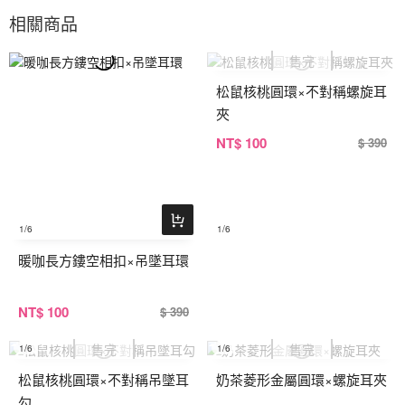
相關商品
松鼠核桃圓環×不對稱螺旋耳
夾
NT
$ 100
$ 390
1
/6
1
/6
暖咖長方鏤空相扣×吊墜耳環
NT
$ 100
$ 390
1
/6
1
/6
松鼠核桃圓環×不對稱吊墜耳
奶茶菱形金屬圓環×螺旋耳夾
勾