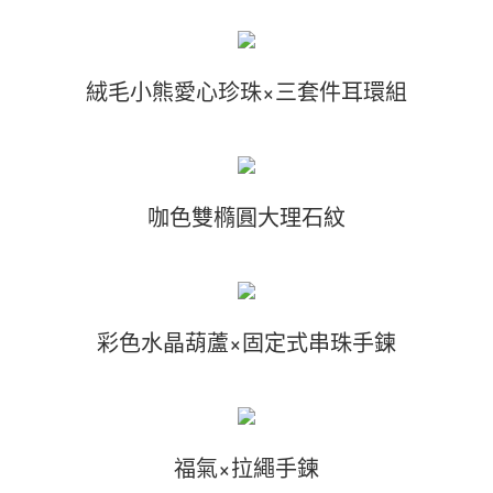
絨毛小熊愛心珍珠×三套件耳環組
咖色雙橢圓大理石紋
彩色水晶葫蘆×固定式串珠手鍊
福氣×拉繩手鍊