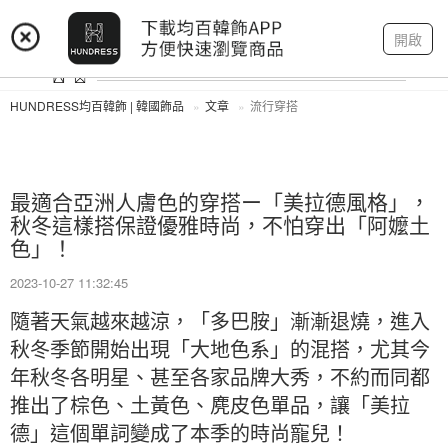
登入
註冊
我的帳戶
開啟
HUNDRESS均百韓飾 | 韓國飾品
文章
流行穿搭
最適合亞洲人膚色的穿搭ー「美拉德風格」，
秋冬這樣搭保證優雅時尚，不怕穿出「阿嬤土
色」！
2023-10-27 11:32:45
隨著天氣越來越涼，「多巴胺」漸漸退燒，進入
秋冬季節開始出現「大地色系」的混搭，尤其今
年秋冬各明星、甚至各家品牌大秀，不約而同都
推出了棕色、土黃色、麂皮色單品，讓「美拉
德」這個單詞變成了本季的時尚寵兒！