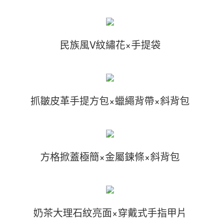
民族風V紋繡花×手提袋
抓皺皮革手提方包×蠟繩背帶×斜背包
方格掀蓋極簡×金屬鍊條×斜背包
奶茶大理石紋亮面×穿戴式手指甲片