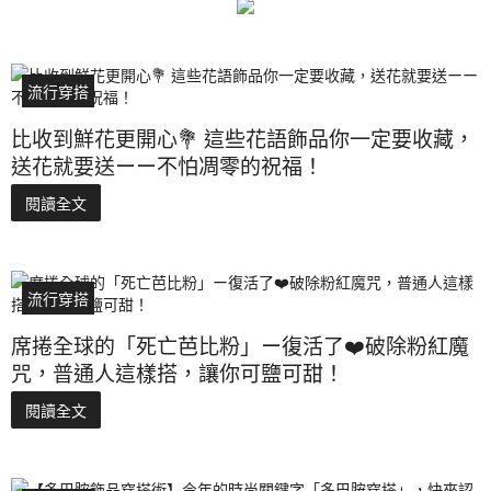
流行穿搭
比收到鮮花更開心💐 這些花語飾品你一定要收藏，
送花就要送ーー不怕凋零的祝福！
閱讀全文
流行穿搭
席捲全球的「死亡芭比粉」ー復活了❤️破除粉紅魔
咒，普通人這樣搭，讓你可鹽可甜！
閱讀全文