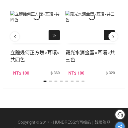
耳環
立體幾何正方塊×耳環×
霧光水滴金蛋×耳環×共
小
共四色
三色
NT
$ 100
NT
$ 100
N
360
$ 360
$ 320
Copyright © 2017 - HUNDRESS均百韓飾 | 韓國飾品