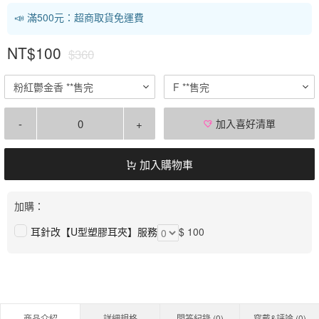
📣 滿500元：超商取貨免運費
NT$100
$360
粉紅鬱金香 **售完
F **售完
-
+
加入喜好清單
加入購物車
加購：
耳針改【U型塑膠耳夾】服務
$ 100
商品介紹
詳細規格
問答紀錄 (
0
)
穿戴&評論 (
0
)