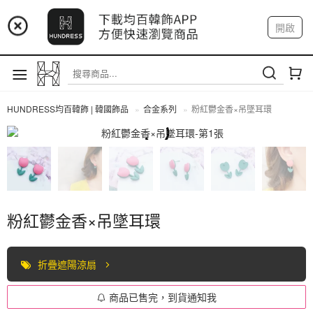
📢 市集預告：9/4-9/6 淡水捷運站
開啟
登入
註冊
📢 市集預告：9/12-9/13 八里海巡基地
我的帳戶
📢 市集預告：8/22-8/23 桃園青埔置地廣場
HUNDRESS均百韓飾 | 韓國飾品
合金系列
粉紅鬱金香×吊墜耳環
合金系列
粉紅鬱金香×吊墜耳環
折疊遮陽涼扇
商品已售完，到貨通知我