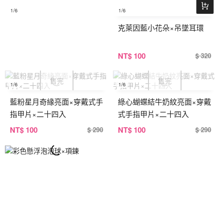
1
/6
1
/6
克萊因藍小花朵×吊墜耳環
NT
$ 100
$ 320
1
/6
1
/6
藍粉星月奇緣亮面×穿戴式手
綠心蝴蝶結牛奶紋亮面×穿戴
指甲片×二十四入
式手指甲片×二十四入
NT
$ 100
NT
$ 100
$ 290
$ 290