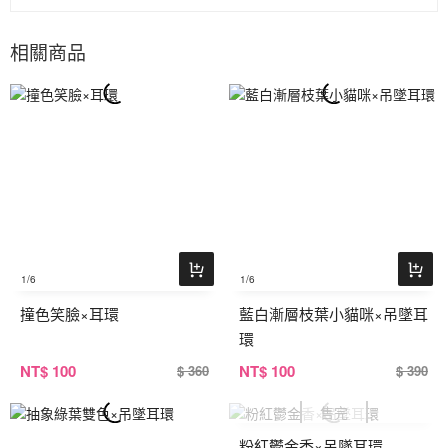
相關商品
1
/6
1
/6
撞色笑臉×耳環
藍白漸層枝葉小貓咪×吊墜耳
環
NT
$ 100
NT
$ 100
$ 360
$ 390
粉紅鬱金香×吊墜耳環