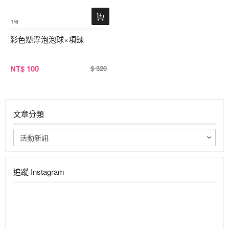
1
/6
彩色懸浮泡泡球×項鍊
NT
$ 100
$ 320
文章分類
活動新訊
追蹤 Instagram