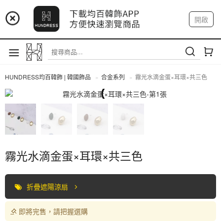
📢 市集預告：9/4-9/6 淡水捷運站
開啟
登入
註冊
📢 市集預告：9/12-9/13 八里海巡基地
我的帳戶
📢 市集預告：8/22-8/23 桃園青埔置地廣場
HUNDRESS均百韓飾 | 韓國飾品
合金系列
霧光水滴金蛋×耳環×共三色
合金系列
霧光水滴金蛋×耳環×共三色
折疊遮陽涼扇
即將完售，請把握選購