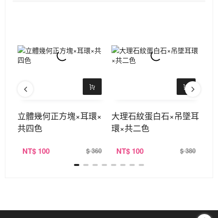
耳環
立體幾何正方塊×耳環×
大理石紋蛋白石×吊墜耳
絨
共四色
環×共二色
×
NT
$ 100
NT
$ 100
N
360
$ 360
$ 380