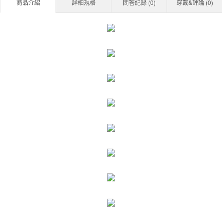
商品介紹
詳細規格
問答紀錄 (
0
)
穿戴&評論 (
0
)