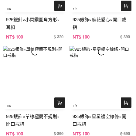
1
/6
1
/6
925銀針×小閃鑽圓角方形×
925銀飾×麻花愛心×開口戒
耳扣
指
NT
$ 100
NT
$ 100
$ 320
$ 390
1
/6
1
/6
925銀飾×單線極簡不規則×
925銀飾×星星鏤空線條×開
開口戒指
口戒指
NT
$ 100
NT
$ 100
$ 390
$ 390