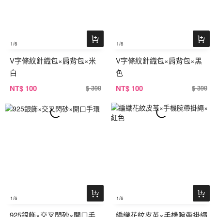
1
/6
1
/6
V字條紋針織包×肩背包×米
V字條紋針織包×肩背包×黑
白
色
NT
$ 100
NT
$ 100
$ 390
$ 390
1
/6
1
/6
925銀飾×交叉閃砂×開口手
編織花紋皮革×手機腕帶掛繩