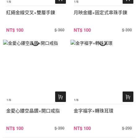
1
/6
1
/6
紅繩金線交叉×雙層手鍊
月映金纏×固定式串珠手鍊
NT
$ 100
NT
$ 100
$ 360
$ 390
1
/6
1
/6
金愛心鏤空晶鑽×開口戒指
金字福字×轉珠耳環
NT
$ 100
NT
$ 100
$ 390
$ 290