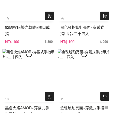
1
/6
1
/6
925銀飾×鎏光軌跡×開口戒
黑色金粉鉚釘亮面×穿戴式手
指
指甲片×二十四入
NT
$ 100
NT
$ 100
$ 390
$ 290
1
/6
1
/6
黑色火焰AMOR×穿戴式手
金珠琥珀亮面×穿戴式手指甲