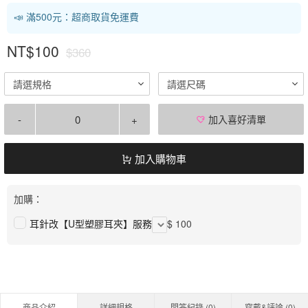
📣 滿500元：超商取貨免運費
NT$100
$360
請選規格
請選尺碼
-
+
加入喜好清單
加入購物車
加購：
耳針改【U型塑膠耳夾】服務
$ 100
商品介紹
詳細規格
問答紀錄 (
0
)
穿戴&評論 (
0
)