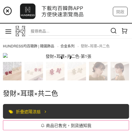
📢 市集預告：9/4-9/6 淡水捷運站
開啟
登入
註冊
📢 市集預告：9/12-9/13 八里海巡基地
我的帳戶
📢 市集預告：8/22-8/23 桃園青埔置地廣場
HUNDRESS均百韓飾 | 韓國飾品
合金系列
發財×耳環×共二色
合金系列
發財×耳環×共二色
折疊遮陽涼扇
商品已售完，到貨通知我