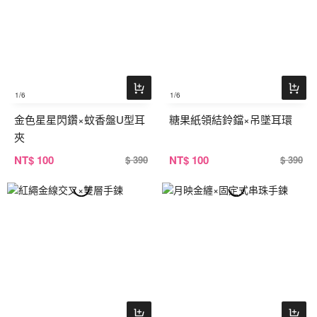
1
/6
1
/6
金色星星閃鑽×蚊香盤U型耳
糖果紙領結鈴鐺×吊墜耳環
夾
NT
$ 100
NT
$ 100
$ 390
$ 390