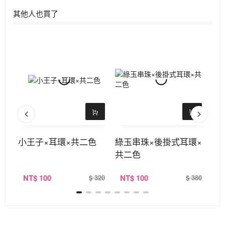
其他人也買了
耳扣
小王子×耳環×共二色
綠玉串珠×後掛式耳環×
字
共二色
二
NT
$ 100
NT
$ 100
N
190
$ 320
$ 380