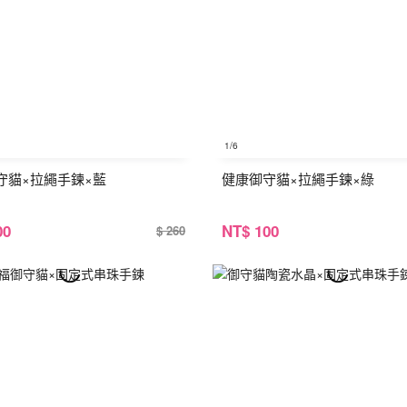
1
/6
守貓×拉繩手鍊×藍
健康御守貓×拉繩手鍊×綠
00
NT
$ 100
$ 260