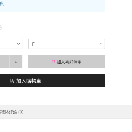
運費
0
F
+
加入喜好清單
加入購物車
穿戴&評論 (
0
)