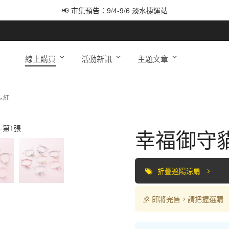
📢 市集預告：9/4-9/6 淡水捷運站
📢 市集預告：9/12-9/13 八里海巡基地
📢 市集預告：8/22-8/23 桃園青埔置地廣場
線上購買
活動新訊
主題文章
×紅
幸福御守
折疊遮陽涼扇
即將完售，請把握選購