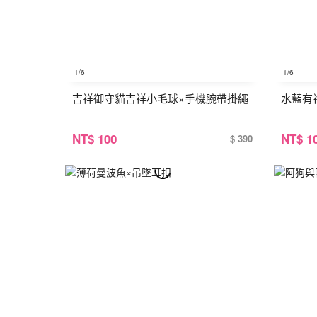
1
/6
1
/6
吉祥御守貓吉祥小毛球×手機腕帶掛繩
水藍有
NT
$ 100
NT
$ 1
$ 390