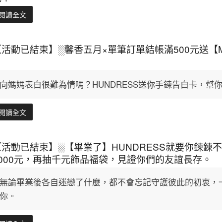
閱讀全文
【活動已結束】░馨香五月×單筆訂單結帳滿500元送
向媽媽表白很難為情嗎？HUNDRESS送你手鍊告白卡，幫
閱讀全文
【活動已結束】░【畢業了】HUNDRESS就要你鍊鍊
1000元，再抽千元飾品福袋，見證你們的友誼長存。
無論畢業後各自迷戀了什麼，都不會忘記守護彼此的初衷，
你。