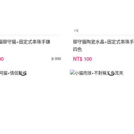
1
/5
福御守貓×固定式串珠手鍊
御守貓陶瓷水晶×固定式串珠手
四色
00
NT
$ 100
$ 390