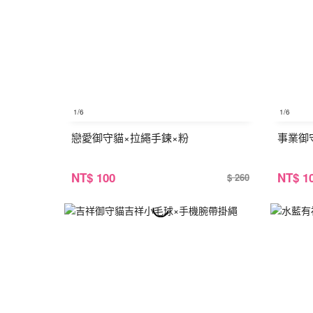
1
/6
1
/6
戀愛御守貓×拉繩手鍊×粉
事業御
NT
$ 100
NT
$ 1
$ 260