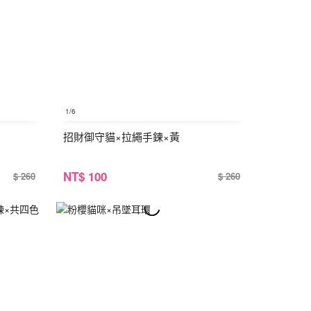
1
/6
招財御守貓×拉繩手鍊×黃
NT
$ 100
$ 260
$ 260