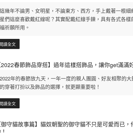
這幾年不論男、女明星，不論東方、西方，手上戴著一根細
星們這麼喜歡戴紅線呢？其實配戴紅線手鍊，具有各式各樣
福祈願所用。
閱讀全文
【2022春節飾品穿搭】過年這樣搭飾品，讓你get滿滿
2022年的春節放九天，一年一度的親人團圓、好友相聚的
的穿著打扮以及飾品的選擇，就更顯重要啦！
閱讀全文
【御守貓故事篇】貓奴朝聖的御守貓不只是可愛而已，
他！