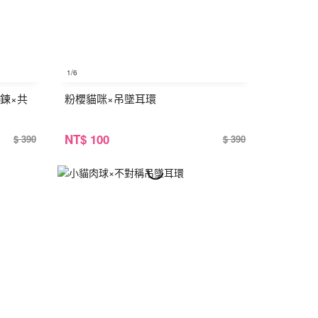
1
/6
鍊×共
粉櫻貓咪×吊墜耳環
NT
$ 100
$ 390
$ 390