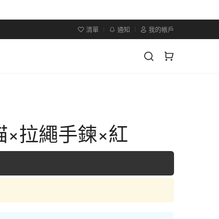
清單
通知
我的帳戶
貓×拉繩手鍊×紅