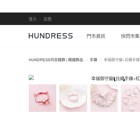
登入
註冊
門市資訊
快閃市集
HUNDRESS均百韓飾 | 韓國飾品
手鍊
幸福御守貓×拉繩手鍊
手鍊