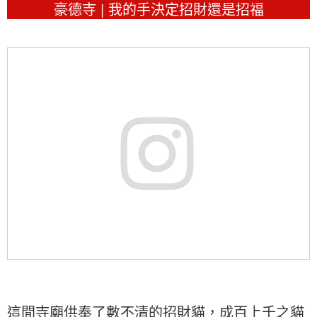
豪德寺 | 我的手決定招財還是招福
這間寺廟供奉了數不清的招財貓，成百上千之貓