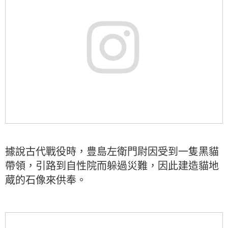
據說古代戰役時，豊島左衛門尉因受到一隻黑貓
帶領，引路到自性院而躲過災難，因此建造貓地
蔵的石像來供奉。