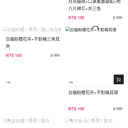
月亮貓咪×口罩薰香磁釦×附
八片綿芯×共三色
NT
$ 100
$ 290
白貓粉櫻花卉×不對稱三角耳
夾
NT
$ 100
$ 360
1
/6
1
/6
白貓粉櫻花卉×不對稱耳環
NT
$ 100
$ 360
1
/4
1
/6