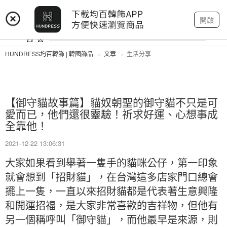
登入
註冊
我的帳戶
開啟
HUNDRESS均百韓飾 | 韓國飾品
文章
生活分享
【御守貓故事篇】貓奴朝聖的御守貓不只是可
愛而已，他們還很靈驗！祈求好運、心想事成
全靠他！
2021-12-22 13:06:31
大家如果看到舉著一隻手的貓咪公仔，第一印象
就會想到「招財貓」，在台灣這多店家門口總會
擺上一隻，一直以來招財貓都是代表著生意興隆
和開運招福，是大家非常喜歡的吉祥物，但他有
另一個稱呼叫「御守貓」，而他最早是來源，則