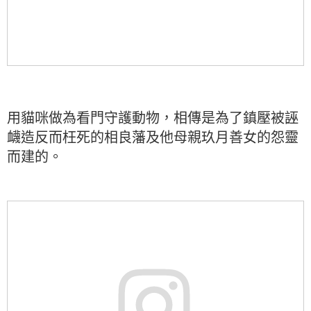
用貓咪做為看門守護動物，相傳是為了鎮壓被誣
衊造反而枉死的相良藩及他母親玖月善女的怨靈
而建的。