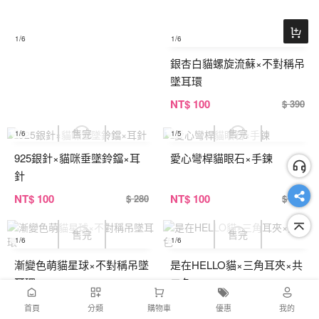
1
/6
1
/6
銀杏白貓螺旋流蘇×不對稱吊
墜耳環
NT
$ 100
$ 390
1
/6
1
/5
925銀針×貓咪垂墜鈴鐺×耳
愛心彎桿貓眼石×手鍊
針
NT
$ 100
NT
$ 100
$ 280
$ 390
1
/6
1
/6
漸變色萌貓星球×不對稱吊墜
是在HELLO貓×三角耳夾×共
耳環
二色
NT
$ 100
NT
$ 100
$ 390
$ 320
首頁
分類
購物車
優惠
我的