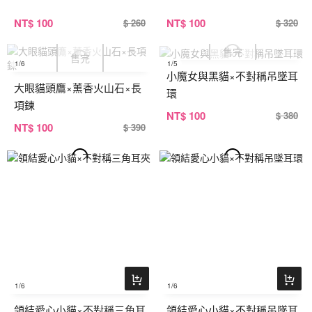
NT
$ 100
NT
$ 100
$ 260
$ 320
1
/6
1
/5
小魔女與黑貓×不對稱吊墜耳
大眼貓頭鷹×薰香火山石×長
環
項鍊
NT
$ 100
$ 380
NT
$ 100
$ 390
1
/6
1
/6
領結愛心小貓×不對稱三角耳
領結愛心小貓×不對稱吊墜耳