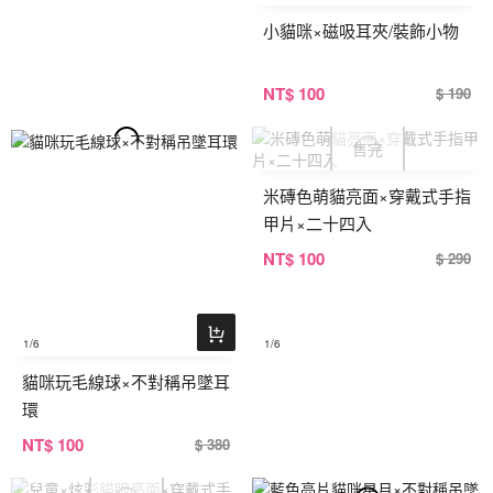
小貓咪×磁吸耳夾/裝飾小物
NT
$ 100
$ 190
米磚色萌貓亮面×穿戴式手指
甲片×二十四入
NT
$ 100
$ 290
1
/6
1
/6
貓咪玩毛線球×不對稱吊墜耳
環
NT
$ 100
$ 380