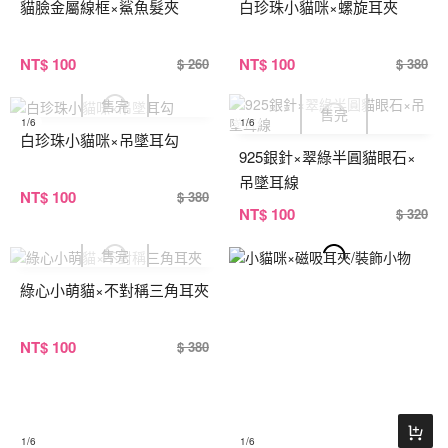
貓臉金屬線框×鯊魚髮夾
白珍珠小貓咪×螺旋耳夾
NT
$ 100
NT
$ 100
$ 260
$ 380
1
/6
1
/6
白珍珠小貓咪×吊墜耳勾
925銀針×翠綠半圓貓眼石×
吊墜耳線
NT
$ 100
$ 380
NT
$ 100
$ 320
綠心小萌貓×不對稱三角耳夾
NT
$ 100
$ 380
1
/6
1
/6