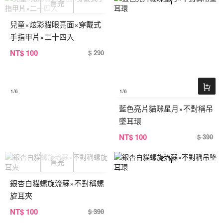
兒童×炫彩貓眼亮面×穿戴式
手指甲片×二十四入
NT
$ 100
$ 290
1
/6
1
/6
藍色亮片貓咪星月×不對稱吊
墜耳環
NT
$ 100
$ 390
銀杏白貓螺旋流蘇×不對稱螺
旋耳夾
NT
$ 100
$ 390