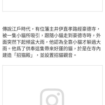
傳說江戶時代，有位藩主井伊直孝路經豪德寺，
被一隻小貓所吸引，跟隨小貓走到豪德寺時，外
面突然下起傾盆大雨，他認為全靠小貓才躲過大
雨。他爲了供奉這隻帶來好運的貓，於是在寺內
建造「招猫殿」，並設置招貓觀音。