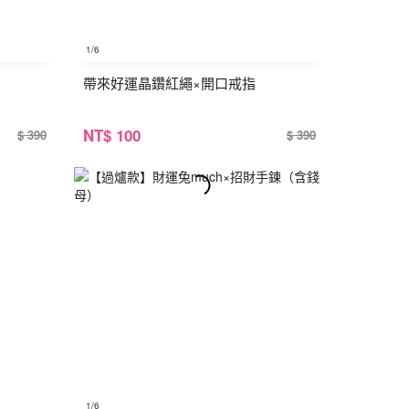
1
/6
帶來好運晶鑽紅繩×開口戒指
NT
$ 100
$ 390
$ 390
1
/6