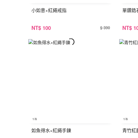
小如意×紅繩戒指
單鑽鋯
NT
$ 100
NT
$ 1
$ 390
1
/6
1
/6
如魚得水×紅繩手鍊
青竹紅