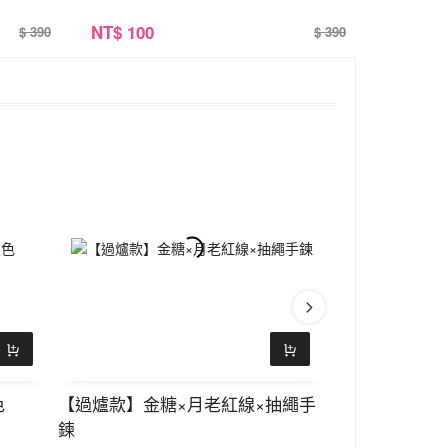
NT
$ 100
$ 390
$ 390
色
【過爐款】金糖×月老紅線×抽繩手
如魚得水×紅
鍊