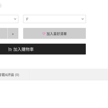
0
F
+
加入喜好清單
加入購物車
穿戴&評論 (
0
)