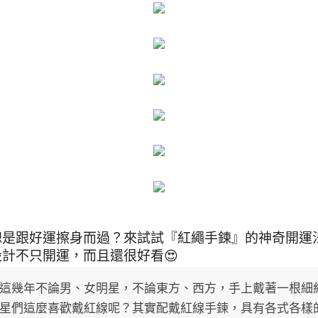
總是跟好運擦身而過？來試試『紅繩手鍊』的神奇開運
設計不只開運，而且還很好看😍
這幾年不論男、女明星，不論東方、西方，手上戴著一根細
星們這麼喜歡戴紅線呢？其實配戴紅線手鍊，具有各式各樣