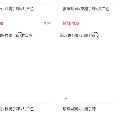
石×紅繩手鍊×共三色
貓眼相思×拉繩手鍊×共二色
00
NT
$ 100
$ 390
1
/5
慶×拉繩手鍊×共二色
珍珠財寶×紅繩手鍊