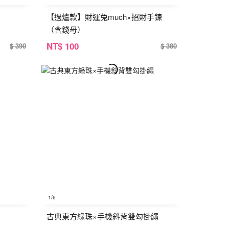
【過爐款】財運兔much×招財手鍊
（含錢母）
NT
$ 100
$ 390
$ 380
1
/6
古典東方綠珠×手機斜背雙勾掛繩