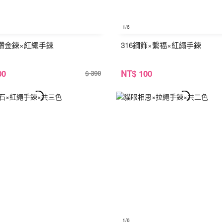
1
/6
鑽金鍊×紅繩手鍊
316鋼飾×繫福×紅繩手鍊
00
NT
$ 100
$ 390
1
/6