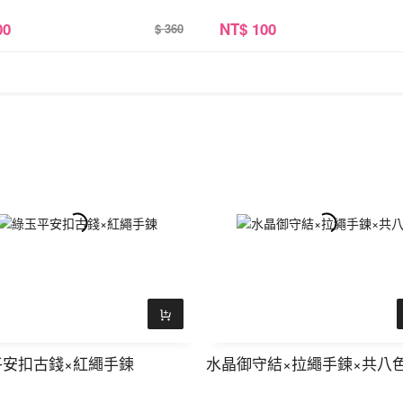
00
NT
$ 100
$ 360
平安扣古錢×紅繩手鍊
水晶御守結×拉繩手鍊×共八