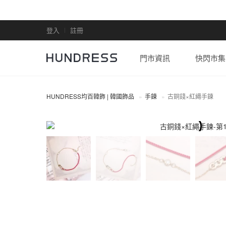
登入
註冊
門市資訊
快閃市集
HUNDRESS均百韓飾 | 韓國飾品
手鍊
古銅錢×紅繩手鍊
手鍊