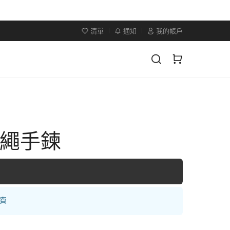
清單
通知
我的帳戶
紅繩手鍊
運費