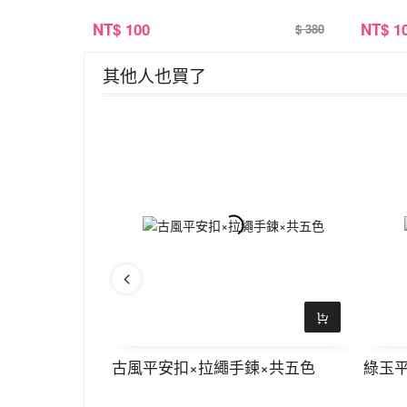
NT
$ 100
NT
$ 1
$ 380
其他人也買了
×共二色
古風平安扣×拉繩手鍊×共五色
綠玉