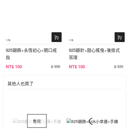
1
/6
1
/6
925銀飾×永恆初心×開口戒
925銀針×甜心搖曳×後掛式
指
耳環
NT
$ 100
NT
$ 100
$ 390
$ 320
其他人也買了