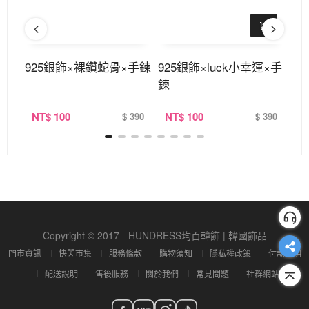
手鍊
925銀飾×裸鑽蛇骨×手鍊
925銀飾×luck小幸運×手
御
鍊
式
NT
$ 100
NT
$ 100
N
360
$ 390
$ 390
Copyright © 2017 - HUNDRESS均百韓飾 | 韓國飾品
門市資訊
快閃市集
服務條款
購物須知
隱私權政策
付款說明
配送說明
售後服務
關於我們
常見問題
社群網站