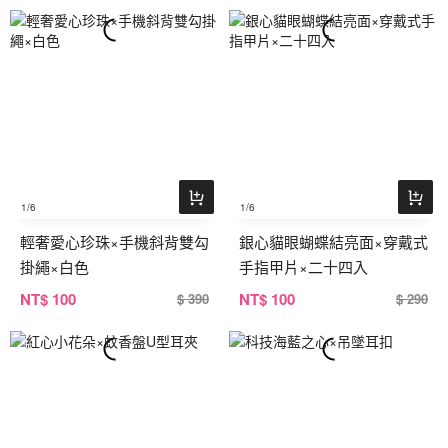
1
/6
1
/6
輕奢愛心珍珠×手機斜背雙勾
銀心貓眼蝴蝶結亮面×穿戴式
掛繩×白色
手指甲片×二十四入
NT
$ 100
NT
$ 100
$ 390
$ 290