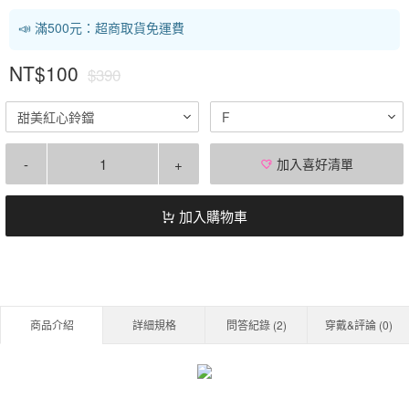
📣 滿500元：超商取貨免運費
NT$100
$390
甜美紅心鈴鐺
F
-
+
加入喜好清單
加入購物車
商品介紹
詳細規格
問答紀錄 (
2
)
穿戴&評論 (
0
)