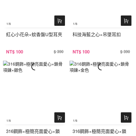
1
/6
1
/6
紅心小花朵×蚊香盤U型耳夾
科技海藍之心×吊墜耳扣
NT
$ 100
NT
$ 100
$ 390
$ 390
1
/6
1
/6
316鋼飾×極簡亮面愛心×鎖
316鋼飾×極簡亮面愛心×鎖