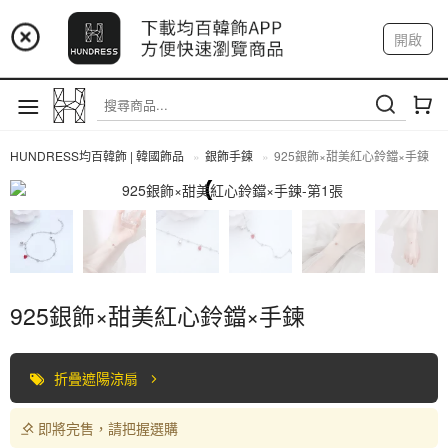
📢 市集預告：9/4-9/6 淡水捷運站
開啟
登入
註冊
📢 市集預告：9/12-9/13 八里海巡基地
我的帳戶
📢 市集預告：8/22-8/23 桃園青埔置地廣場
HUNDRESS均百韓飾 | 韓國飾品
銀飾手鍊
925銀飾×甜美紅心鈴鐺×手鍊
全部商品
925銀飾×甜美紅心鈴鐺×手鍊
折疊遮陽涼扇
即將完售，請把握選購