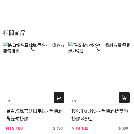
相關商品
1
/6
1
/6
黑白珍珠宮廷風串珠×手機斜
輕奢愛心珍珠×手機斜背雙勾
背雙勾掛繩
掛繩×粉紅
NT
$ 100
NT
$ 100
$ 390
$ 390