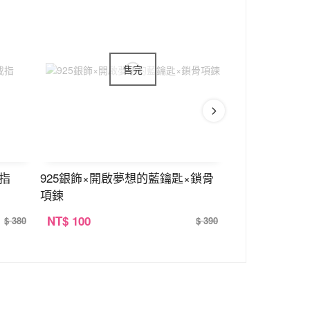
戒指
925銀飾×開啟夢想的藍鑰匙×鎖骨
925銀飾×五
項鍊
NT
$ 100
NT
$ 100
$ 380
$ 390