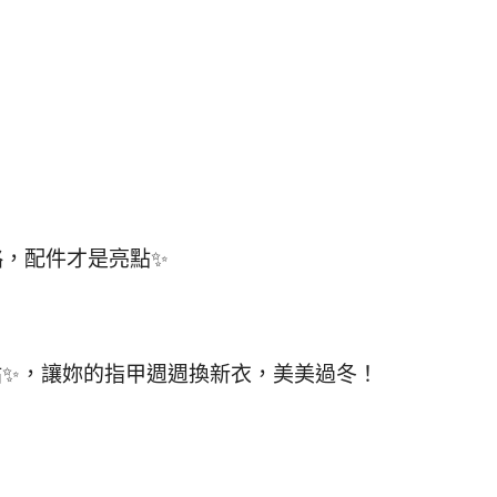
略，配件才是亮點✨
貼✨，讓妳的指甲週週換新衣，美美過冬！