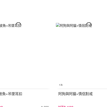
1
/6
波魚×吊墜耳扣
阿狗與阿貓×情侶對戒