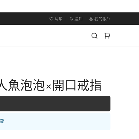
清單
通知
我的帳戶
×人魚泡泡×開口戒指
運費