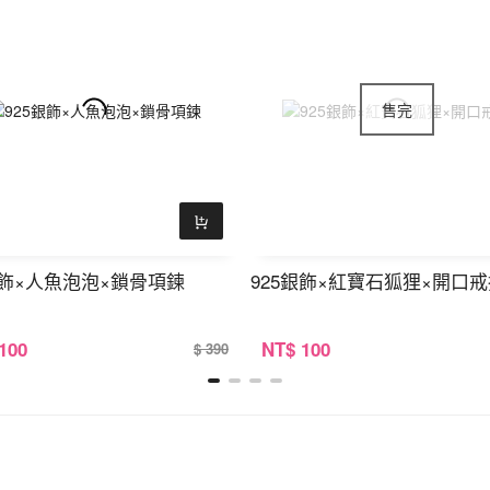
銀飾×人魚泡泡×鎖骨項鍊
925銀飾×紅寶石狐狸×開口
 100
NT
$ 100
$ 390