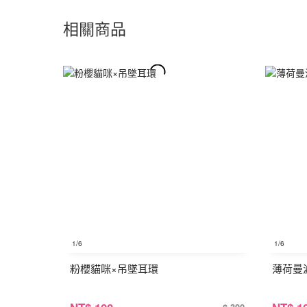
相關商品
1
/6
1
/6
粉櫻貓咪×吊墜耳環
薄荷曼