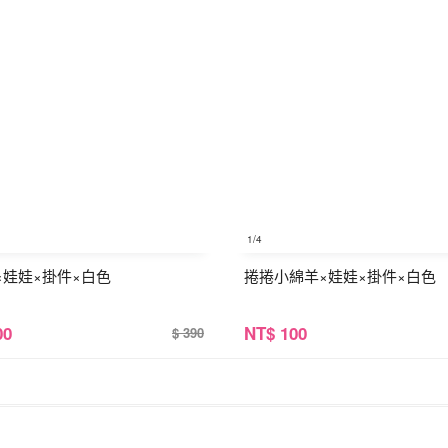
1
/4
×娃娃×掛件×白色
捲捲小綿羊×娃娃×掛件×白色
00
NT
$ 100
$ 390