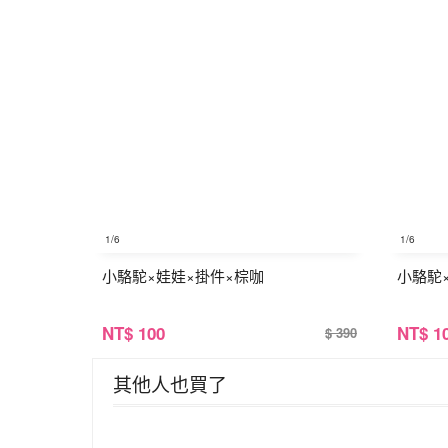
1
/6
1
/6
小駱駝×娃娃×掛件×棕咖
小駱駝
NT
$ 100
NT
$ 1
$ 390
其他人也買了