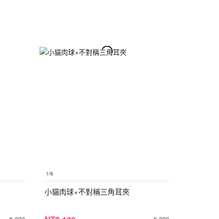
1
/6
小貓肉球×不對稱三角耳夾