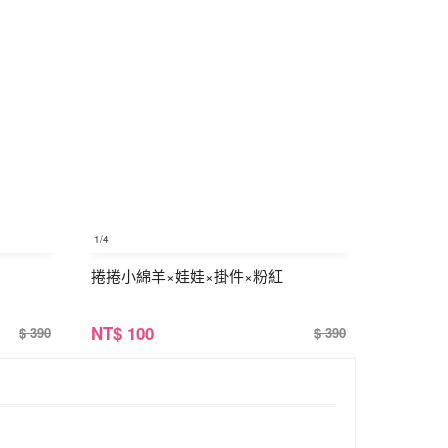
1
/4
捲捲小綿羊×娃娃×掛件×粉紅
NT
$ 100
$ 390
$ 390