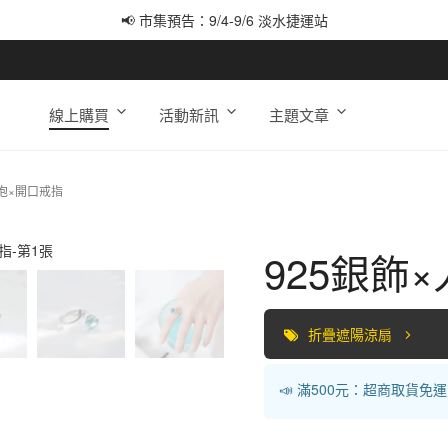
📢 市集預告：9/4-9/6 淡水捷運站
📢 市集預告：9/12-9/13 八里海巡基地
📢 市集預告：8/22-8/23 桃園青埔置地廣場
線上購買
活動新訊
主題文章
泡泡×開口戒指
925銀飾
折疊遮陽涼扇
📣 滿500元：超商取貨免