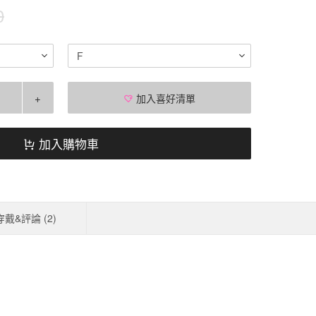
0
F
+
加入喜好清單
加入購物車
穿戴&評論 (
2
)