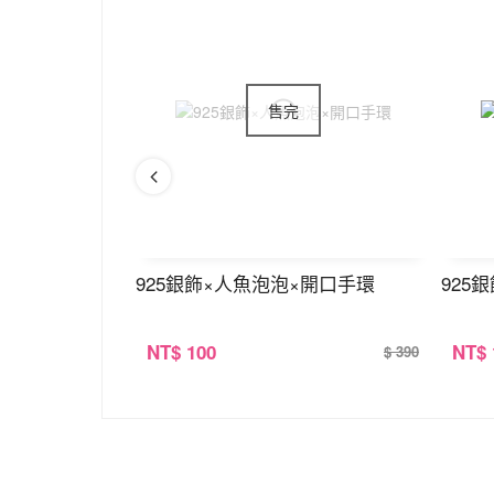
×鎖骨項鍊
925銀飾×人魚泡泡×開口手環
925
NT
$ 100
NT
$
$ 380
$ 390