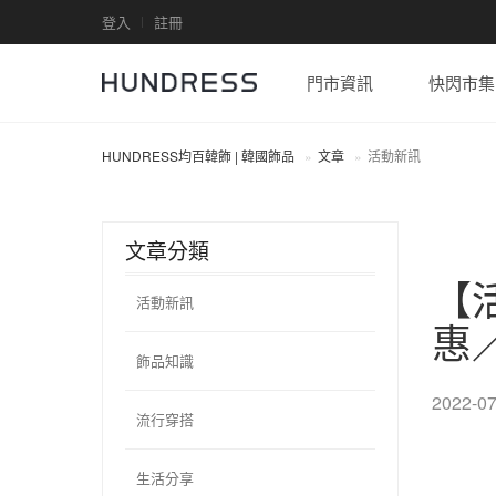
登入
註冊
門市資訊
快閃市集
HUNDRESS均百韓飾 | 韓國飾品
文章
活動新訊
文章分類
【
活動新訊
惠
飾品知識
2022-07
流行穿搭
生活分享