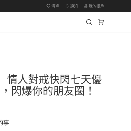
清單
通知
我的帳戶
】情人對戒快閃七天優
手，閃爆你的朋友圈！
的事