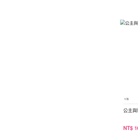
1
/6
公主與
NT
$ 1