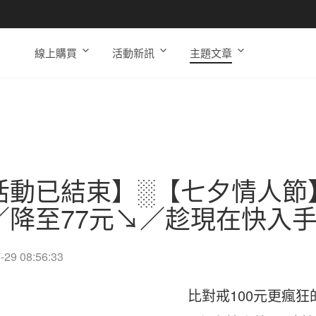
線上購買
活動新訊
主題文章
活動已結束】░【七夕情人節
／降至77元↘／趁現在快入
-29 08:56:33
比對戒100元更瘋狂