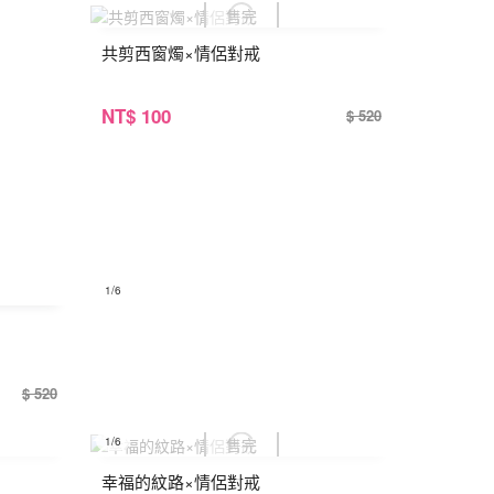
共剪西窗燭×情侶對戒
NT
$ 100
$ 520
1
/6
$ 520
1
/6
幸福的紋路×情侶對戒