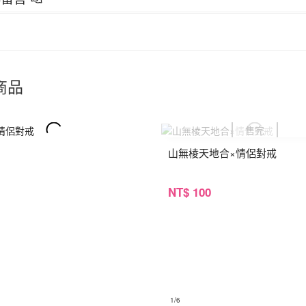
商品
山無棱天地合×情侶對戒
NT
$ 100
1
/6