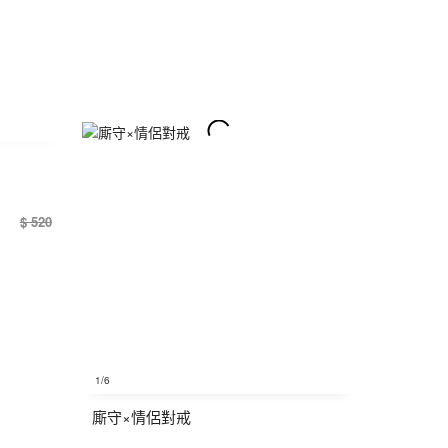
$ 520
1
/6
廝守×情侶對戒