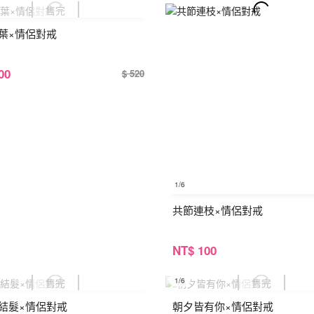
葉×情侶對戒
00
$ 520
1
/6
共節連枝×情侶對戒
NT
$ 100
1
/6
結髮×情侶對戒
朝夕皆有你×情侶對戒