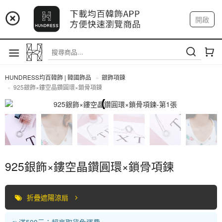
📢 市集預告：9/4-9/6 淡水捷運站
開啟
登入
註冊
📢 市集預告：9/12-9/13 八里海巡基地
我的帳戶
📢 市集預告：8/22-8/23 桃園青埔置地廣場
HUNDRESS均百韓飾 | 韓國飾品
銀飾項鍊
925銀飾×鏤空晶鑽圓環×鎖骨項鍊
全部商品
925銀飾×鏤空晶鑽圓環×鎖骨項鍊
折疊遮陽涼扇
📣 滿500元：超商取貨免運費