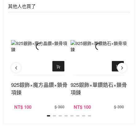
其他人也買了
層×
925銀飾×魔方晶鑽×鎖骨
925銀飾×單鑽鋯石×鎖骨
9
項鍊
項鍊
項
NT
$ 100
NT
$ 100
N
290
$ 360
$ 390