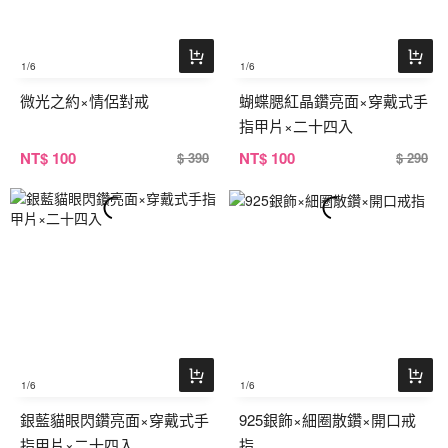
1
/6
1
/6
微光之約×情侶對戒
蝴蝶腮紅晶鑽亮面×穿戴式手
指甲片×二十四入
NT
$ 100
NT
$ 100
$ 390
$ 290
1
/6
1
/6
銀藍貓眼閃鑽亮面×穿戴式手
925銀飾×細圈散鑽×開口戒
指甲片×二十四入
指