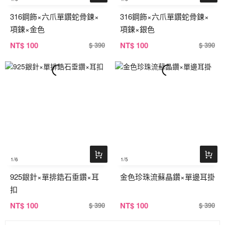
316鋼飾×六爪單鑽蛇骨鍊×
316鋼飾×六爪單鑽蛇骨鍊×
項鍊×金色
項鍊×銀色
NT
$ 100
NT
$ 100
$ 390
$ 390
1
/6
1
/5
925銀針×單排鋯石垂鑽×耳
金色珍珠流蘇晶鑽×單邊耳掛
扣
NT
$ 100
NT
$ 100
$ 390
$ 390