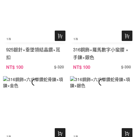
1
/6
1
/6
925銀針×垂墜領結晶鑽×耳
316鋼飾×羅馬數字小蠻腰 ×
扣
手鍊×銀色
NT
$ 100
NT
$ 100
$ 320
$ 390
1
/6
1
/6