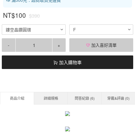
NT$100
$390
鏤空晶鑽圓環
F
-
+
加入喜好清單
加入購物車
商品介紹
詳細規格
問答紀錄 (
6
)
穿戴&評論 (
0
)