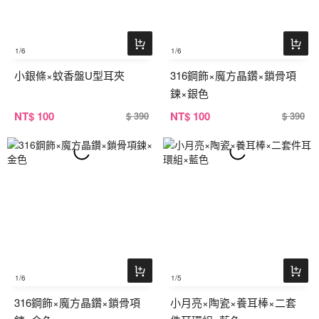
1
/6
1
/6
小銀條×蚊香盤U型耳夾
316鋼飾×魔方晶鑽×鎖骨項
鍊×銀色
NT
$ 100
NT
$ 100
$ 390
$ 390
1
/6
1
/5
316鋼飾×魔方晶鑽×鎖骨項
小月亮×陶瓷×養耳棒×二套