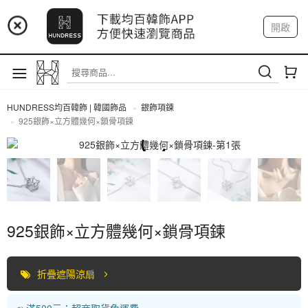
📢 市集預告：9/4-9/6 淡水捷運站
開啟
登入
註冊
📢 市集預告：9/12-9/13 八里海巡基地
我的帳戶
📢 市集預告：8/22-8/23 桃園青埔置地廣場
HUNDRESS均百韓飾 | 韓國飾品
銀飾項鍊
925銀飾×立方體幾何×鎖骨項鍊
全部商品
925銀飾×立方體幾何×鎖骨項鍊
折疊遮陽涼扇
📣 滿500元：超商取貨免運費