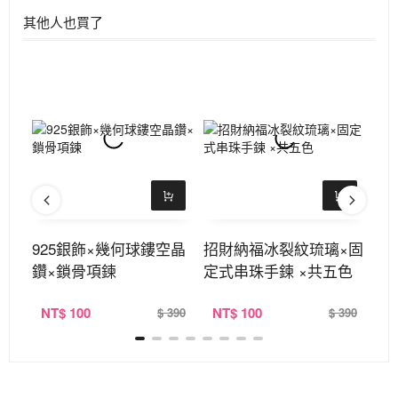
其他人也買了
鎖骨
925銀飾×幾何球鏤空晶
招財納福冰裂紋琉璃×固
御
鑽×鎖骨項鍊
定式串珠手鍊 ×共五色
式
NT
$ 100
NT
$ 100
N
390
$ 390
$ 390