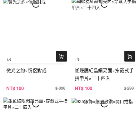
1
/6
1
/6
微光之約×情侶對戒
蝴蝶腮紅晶鑽亮面×穿戴式手
指甲片×二十四入
NT
$ 100
NT
$ 100
$ 390
$ 290