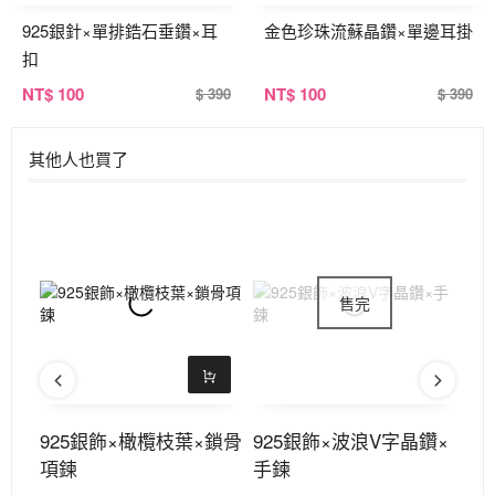
925銀針×單排鋯石垂鑽×耳
金色珍珠流蘇晶鑽×單邊耳掛
扣
NT
$ 100
NT
$ 100
$ 390
$ 390
其他人也買了
鎖骨
925銀飾×橄欖枝葉×鎖骨
925銀飾×波浪V字晶鑽×
9
項鍊
手鍊
項