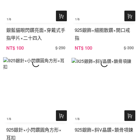
1
/6
1
/6
銀藍貓眼閃鑽亮面×穿戴式手
925銀飾×細圈散鑽×開口戒
指甲片×二十四入
指
NT
$ 100
NT
$ 100
$ 290
$ 390
1
/6
1
/6
925銀針×小閃鑽圓角方形×
925銀飾×斜V晶鑽×鎖骨項鍊
耳扣