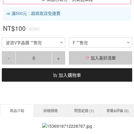
📣 滿500元：超商取貨免運費
NT$100
$390
波浪V字晶鑽 **售完
F **售完
-
+
加入喜好清單
加入購物車
商品介紹
詳細規格
問答紀錄 (
1
)
穿戴&評論 (
0
)