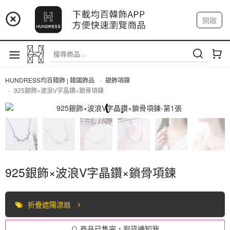
📢 市集預告：9/4-9/6 淡水捷運站
開啟
登入
註冊
📢 市集預告：9/12-9/13 八里海巡基地
我的帳戶
📢 市集預告：8/22-8/23 桃園青埔置地廣場
HUNDRESS均百韓飾 | 韓國飾品
銀飾項鍊
925銀飾×波浪V字晶鑽×鎖骨項鍊
全部商品
925銀飾×波浪V字晶鑽×鎖骨項鍊
折疊遮陽涼扇
商品已售完，到貨通知我