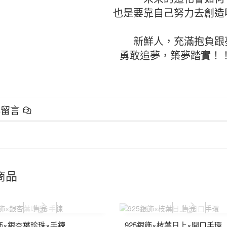
也是要靠自己努力去創造喲
新鮮人，充滿抱負跟
勇敢追夢，築夢踏實！！
群留言
商品
銀飾×銀杏葉珍珠×手鍊
925銀飾×枝葉日上×開口手環