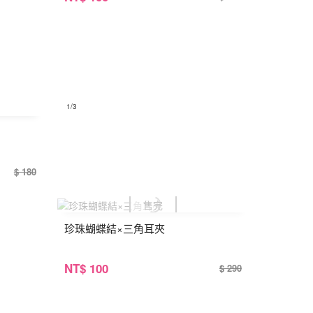
1
/3
$ 180
珍珠蝴蝶結×三角耳夾
NT
$ 100
$ 290