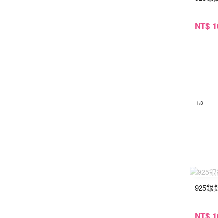
NT
$ 1
1
/3
925
NT
$ 1