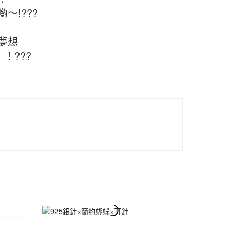
～!???
夢想
！???