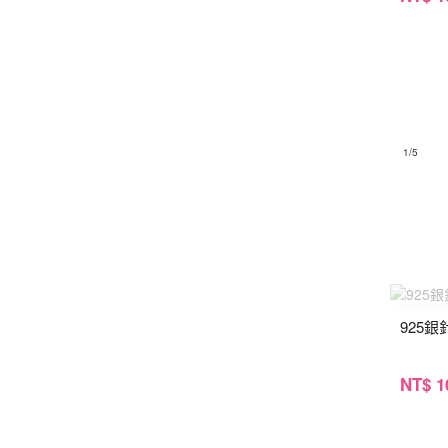
1
/5
925
NT
$ 1