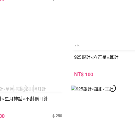
1
/5
925銀針×六芒星×耳針
NT
$ 100
銀針×星月神話×不對稱耳針
00
$ 250