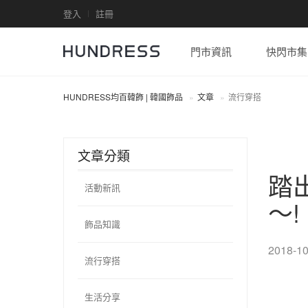
登入
註冊
門市資訊
快閃市集
HUNDRESS均百韓飾 | 韓國飾品
文章
流行穿搭
文章分類
踏
活動新訊
～!
飾品知識
2018-10
流行穿搭
生活分享