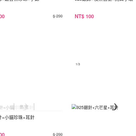
00
NT
$ 100
$ 290
1
/3
銀針×小貓珍珠×耳針
00
$ 290