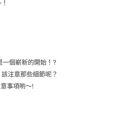
～！
是一個嶄新的開始！?
，該注意那些細節呢？
意事項喲～!
。
。
。