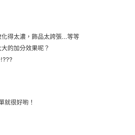
。
。
化得太濃，飾品太誇張...等等
大大的加分效果呢？
???
單就很好喲！