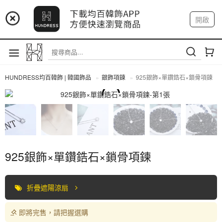
📢 市集預告：9/4-9/6 淡水捷運站
開啟
登入
註冊
📢 市集預告：9/12-9/13 八里海巡基地
我的帳戶
📢 市集預告：8/22-8/23 桃園青埔置地廣場
HUNDRESS均百韓飾 | 韓國飾品
銀飾項鍊
925銀飾×單鑽鋯石×鎖骨項鍊
全部商品
925銀飾×單鑽鋯石×鎖骨項鍊
折疊遮陽涼扇
即將完售，請把握選購