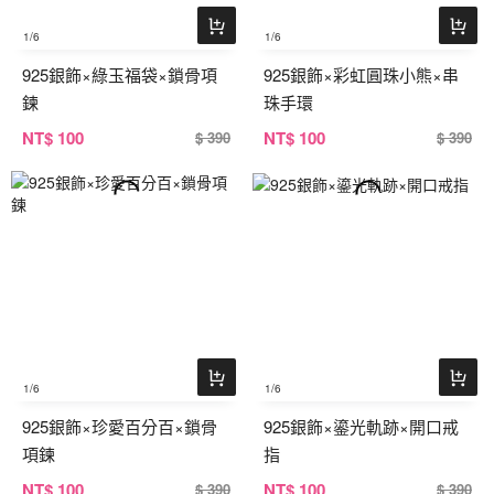
1
/6
1
/6
925銀飾×綠玉福袋×鎖骨項
925銀飾×彩虹圓珠小熊×串
鍊
珠手環
NT
$ 100
NT
$ 100
$ 390
$ 390
1
/6
1
/6
925銀飾×珍愛百分百×鎖骨
925銀飾×鎏光軌跡×開口戒
項鍊
指
NT
$ 100
NT
$ 100
$ 390
$ 390