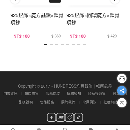
×手
925銀飾×魔方晶鑽×鎖骨
925銀飾×圓環魔方×鎖骨
9
項鍊
項鍊
項
NT
$ 100
NT
$ 100
N
380
$ 360
$ 420
Copyright © 2017 - HUNDRESS均百韓飾 | 韓國飾品
門市資訊
快閃市集
服務條款
購物須知
隱私權政策
付款說明
配送說明
售後服務
關於我們
常見問題
社群網站