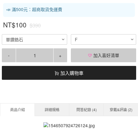
📣 滿500元：超商取貨免運費
NT$100
$390
單鑽鋯石
F
-
+
加入喜好清單
加入購物車
商品介紹
詳細規格
問答紀錄 (
4
)
穿戴&評論 (
2
)