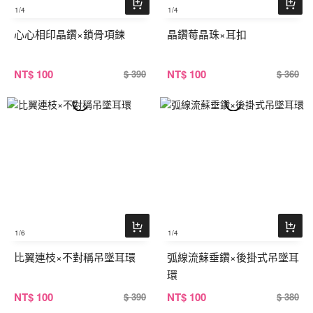
1
/4
1
/4
心心相印晶鑽×鎖骨項鍊
晶鑽莓晶珠×耳扣
NT
$ 100
NT
$ 100
$ 390
$ 360
1
/6
1
/4
比翼連枝×不對稱吊墜耳環
弧線流蘇垂鑽×後掛式吊墜耳
環
NT
$ 100
NT
$ 100
$ 390
$ 380