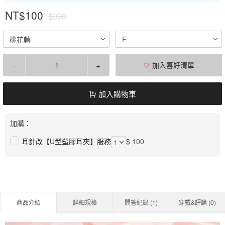
NT$100
$390
桃花轉
F
-
+
加入喜好清單
加入購物車
加購：
耳針改【U型塑膠耳夾】服務
$ 100
商品介紹
詳細規格
問答紀錄 (
1
)
穿戴&評論 (
0
)