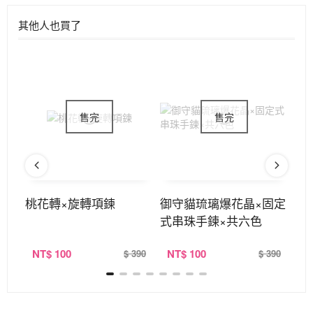
其他人也買了
不對
桃花轉×旋轉項鍊
御守貓琉璃爆花晶×固定
招
式串珠手鍊×共六色
定
NT
$ 100
NT
$ 100
N
390
$ 390
$ 390