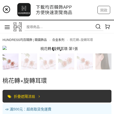
📢 市集預告：9/4-9/6 淡水捷運站
開啟
登入
註冊
📢 市集預告：9/12-9/13 八里海巡基地
我的帳戶
📢 市集預告：8/22-8/23 桃園青埔置地廣場
HUNDRESS均百韓飾 | 韓國飾品
合金系列
桃花轉×旋轉耳環
合金系列
桃花轉×旋轉耳環
折疊遮陽涼扇
📣 滿500元：超商取貨免運費