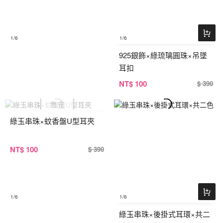
1
/6
1
/6
925銀飾×綠琉璃圓珠×吊墜
耳扣
NT
$ 100
$ 390
綠玉串珠×蚊香盤U型耳夾
NT
$ 100
$ 390
1
/6
1
/6
綠玉串珠×後掛式耳環×共二