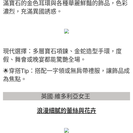
滿寶石的金色耳環與各種華麗鮮豔的飾品，色彩
濃烈，充滿異國誘惑。
現代選擇：多層寶石項鍊、金蛇造型手環，度
假、舞會或晚宴都能驚艷全場。
🌟穿搭Tip：搭配一字領或無肩帶禮服，讓飾品成
為焦點。
英國·維多利亞女王
浪漫細膩的蕾絲與花卉