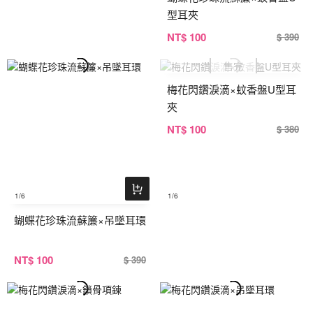
型耳夾
NT
$ 100
$ 390
梅花閃鑽淚滴×蚊香盤U型耳
夾
NT
$ 100
$ 380
1
/6
1
/6
蝴蝶花珍珠流蘇簾×吊墜耳環
NT
$ 100
$ 390