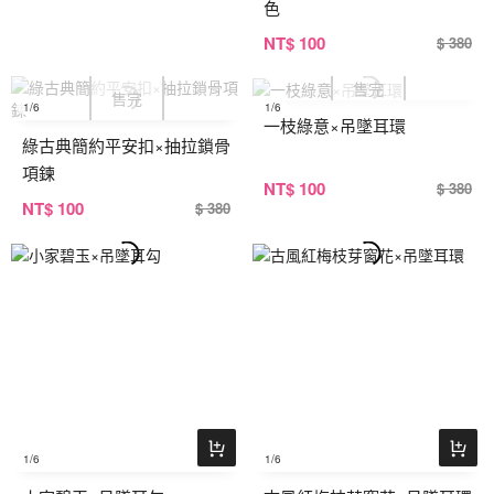
色
NT
$ 100
$ 380
1
/6
1
/6
一枝綠意×吊墜耳環
綠古典簡約平安扣×抽拉鎖骨
項鍊
NT
$ 100
$ 380
NT
$ 100
$ 380
1
/6
1
/6