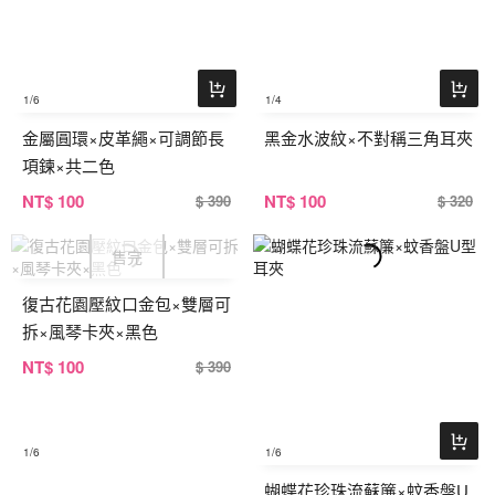
1
/6
1
/4
金屬圓環×皮革繩×可調節長
黑金水波紋×不對稱三角耳夾
項鍊×共二色
NT
$ 100
NT
$ 100
$ 390
$ 320
復古花園壓紋口金包×雙層可
拆×風琴卡夾×黑色
NT
$ 100
$ 390
1
/6
1
/6
蝴蝶花珍珠流蘇簾×蚊香盤U