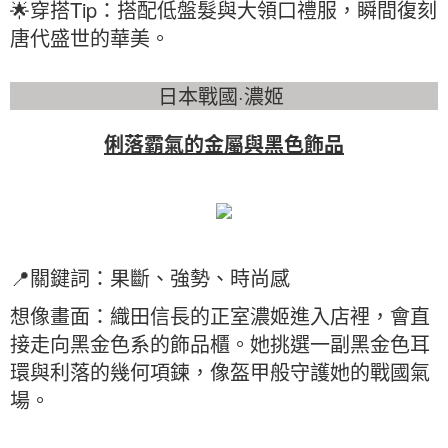
🌟穿搭Tip：搭配低盤髮與大領口禮服，瞬間復刻
唐代盛世的華美。
日本戰國·濃姬
俐落霸氣的金屬與黑色飾品
📍關鍵詞：果斷、強勢、時尚感
想像畫面：織田信長的正室濃姬進入店裡，會直
接走向黑金色系的飾品櫃。她挑選一副黑金色耳
環與利落的幾何項鍊，像盔甲般守護她的戰國氣
場。