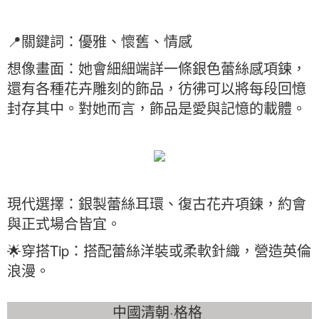
📍關鍵詞：優雅、懷舊、情感
想像畫面：她會細細端詳一條銀色蕾絲感項鍊，
還有各種花卉雕刻的飾品，彷彿可以將每段回憶
封存其中。對她而言，飾品是愛與記憶的載體。
現代選擇：銀製蕾絲耳環、復古花卉項鍊，約會
與正式場合皆宜。
🌟穿搭Tip：搭配蕾絲洋裝或柔軟針織，營造英倫
浪漫。
中國清朝·格格