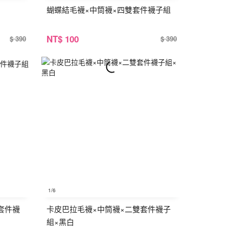
蝴蝶結毛襪×中筒襪×四雙套件襪子組
NT
$ 100
$ 390
$ 390
1
/6
套件襪
卡皮巴拉毛襪×中筒襪×二雙套件襪子
組×黑白