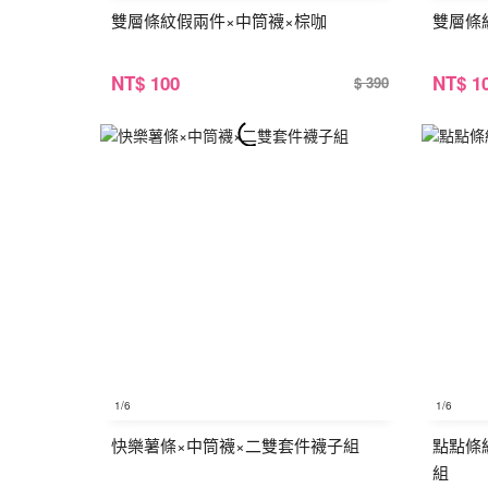
雙層條紋假兩件×中筒襪×棕咖
雙層條
NT
$ 100
NT
$ 1
$ 390
1
/6
1
/6
快樂薯條×中筒襪×二雙套件襪子組
點點條
組