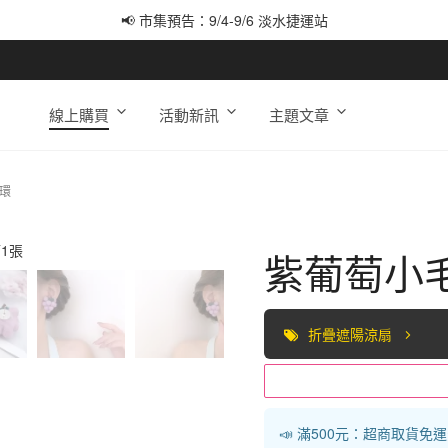
📢 市集預告：9/4-9/6 淡水捷運站
📢 市集預告：9/12-9/13 八里海巡基地
📢 市集預告：8/22-8/23 桃園青埔置地廣場
線上購買
活動新訊
主題文章
環
紫葡萄小
折疊遮陽涼扇
📣 滿500元：超商取貨免