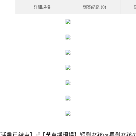
詳細規格
問答紀錄 (
0
)
【活動已結束】░【🎥直播現場】短髮女孩vs長髮女孩