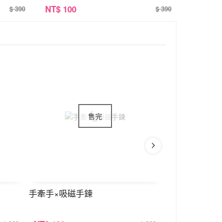
NT
$ 100
$ 390
$ 390
手牽手×吸磁手鍊
黑櫻桃×項鍊