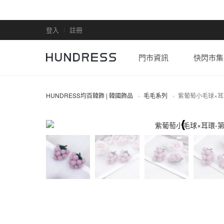
登入
註冊
門市資訊
快閃市集
HUNDRESS均百韓飾 | 韓國飾品
毛毛系列
紫葡萄小毛球×耳
全部商品