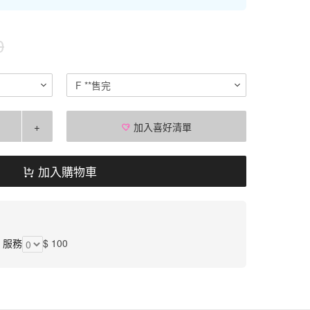
0
F **售完
+
加入喜好清單
加入購物車
】服務
$ 100