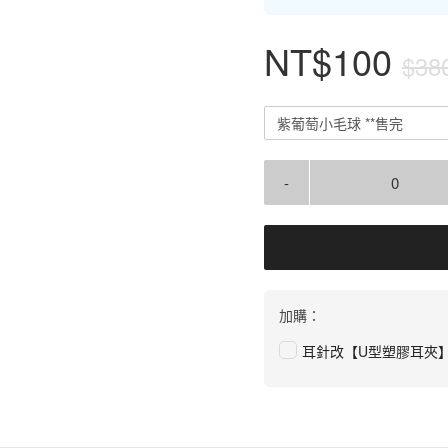
NT$100
$38
紫葡萄小毛球 **售完
-
加購：
耳針改【U型塑膠耳夾