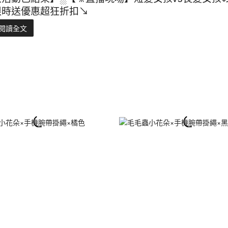
限時送優惠超狂折扣↘️
閱讀全文