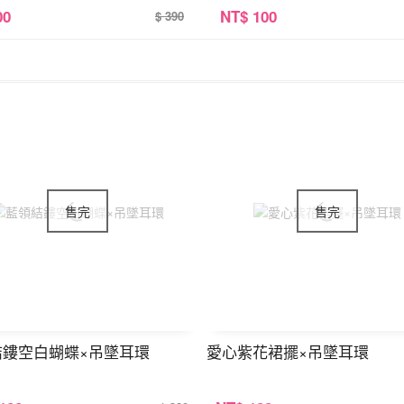
00
NT
$ 100
$ 390
結鏤空白蝴蝶×吊墜耳環
愛心紫花裙擺×吊墜耳環