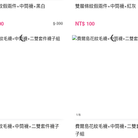
紋假兩件×中筒襪×黑白
雙層條紋假兩件×中筒襪×紅灰
00
NT
$ 100
$ 390
1
/6
紋毛襪×中筒襪×二雙套件襪子
費爾島花紋毛襪×中筒襪×二雙
子組