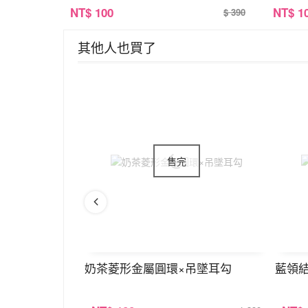
NT
$ 100
NT
$ 1
$ 390
其他人也買了
耳環×共二色
奶茶菱形金屬圓環×吊墜耳勾
藍領