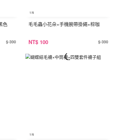
1
/6
黑色
毛毛蟲小花朵×手機腕帶掛繩×棕咖
NT
$ 100
$ 390
$ 390
1
/6