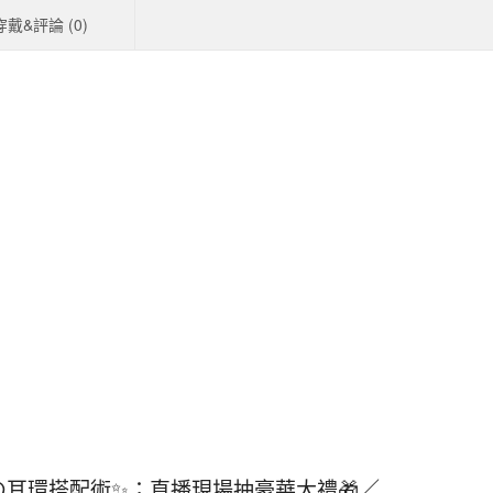
穿戴&評論 (
0
)
の耳環搭配術✨；直播現場抽豪華大禮🎁／