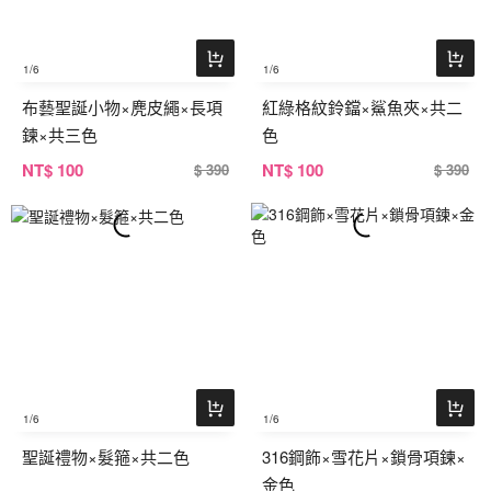
1
/6
1
/6
布藝聖誕小物×麂皮繩×長項
紅綠格紋鈴鐺×鯊魚夾×共二
鍊×共三色
色
NT
$ 100
NT
$ 100
$ 390
$ 390
1
/6
1
/6
聖誕禮物×髮箍×共二色
316鋼飾×雪花片×鎖骨項鍊×
金色