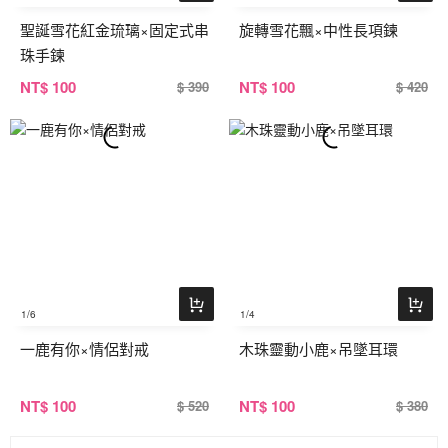
聖誕雪花紅金琉璃×固定式串
旋轉雪花飄×中性長項鍊
珠手鍊
NT
$ 100
NT
$ 100
$ 390
$ 420
1
/6
1
/4
一鹿有你×情侶對戒
木珠靈動小鹿×吊墜耳環
NT
$ 100
NT
$ 100
$ 520
$ 380