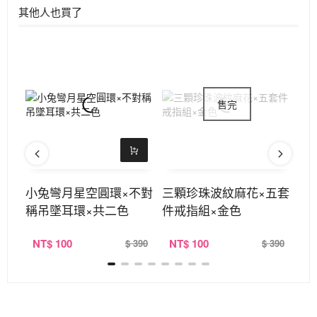
其他人也買了
稱吊
小兔彎月星空圓環×不對
三顆珍珠波紋麻花×五套
鳥
稱吊墜耳環×共二色
件戒指組×金色
×
NT
$ 100
NT
$ 100
N
390
$ 390
$ 390