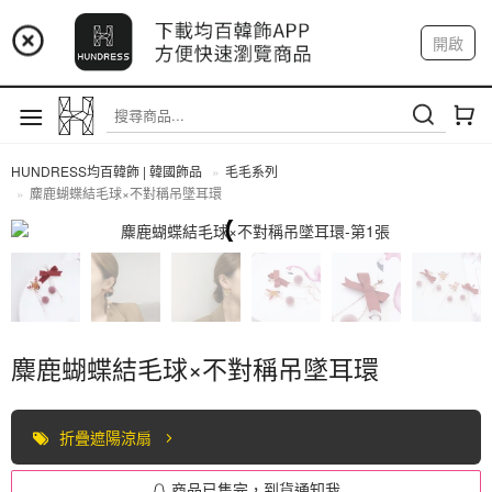
📢 市集預告：9/4-9/6 淡水捷運站
開啟
登入
註冊
📢 市集預告：9/12-9/13 八里海巡基地
我的帳戶
📢 市集預告：8/22-8/23 桃園青埔置地廣場
HUNDRESS均百韓飾 | 韓國飾品
毛毛系列
麋鹿蝴蝶結毛球×不對稱吊墜耳環
全部商品
麋鹿蝴蝶結毛球×不對稱吊墜耳環
折疊遮陽涼扇
商品已售完，到貨通知我