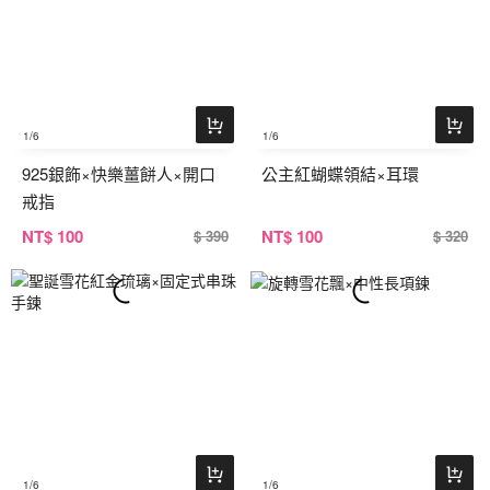
1
/6
1
/6
925銀飾×快樂薑餅人×開口
公主紅蝴蝶領結×耳環
戒指
NT
$ 100
NT
$ 100
$ 390
$ 320
1
/6
1
/6