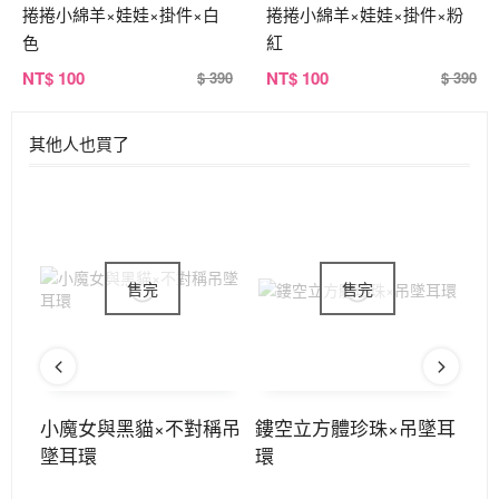
捲捲小綿羊×娃娃×掛件×白
捲捲小綿羊×娃娃×掛件×粉
色
紅
NT
$ 100
NT
$ 100
$ 390
$ 390
其他人也買了
不對
小魔女與黑貓×不對稱吊
鏤空立方體珍珠×吊墜耳
唯
墜耳環
環
環