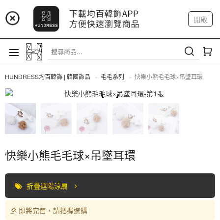
📢 市集預告：9/4-9/6 淡水捷運站
開啟
登入
註冊
📢 市集預告：9/12-9/13 八里海巡基地
我的帳戶
📢 市集預告：8/22-8/23 桃園青埔置地廣場
HUNDRESS均百韓飾 | 韓國飾品
毛毛系列
快樂小熊毛毛球×吊墜耳環
全部商品
快樂小熊毛毛球×吊墜耳環
折疊遮陽涼扇
即將完售，請把握選購