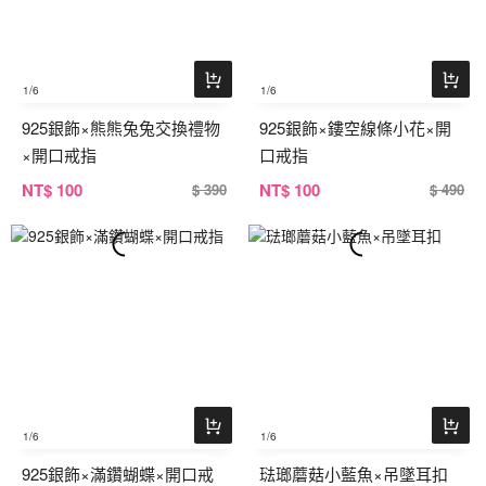
1
/6
1
/6
925銀飾×熊熊兔兔交換禮物
925銀飾×鏤空線條小花×開
×開口戒指
口戒指
NT
$ 100
NT
$ 100
$ 390
$ 490
1
/6
1
/6
925銀飾×滿鑽蝴蝶×開口戒
琺瑯蘑菇小藍魚×吊墜耳扣