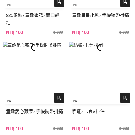
1
/6
1
/6
925銀飾×童趣塗鴉×開口戒
童趣星星小熊×手機腕帶掛繩
指
NT
$ 100
NT
$ 100
$ 390
$ 390
1
/6
1
/6
童趣愛心蘋果×手機腕帶掛繩
貓鯊×卡套×掛件
NT
$ 100
NT
$ 100
$ 390
$ 390