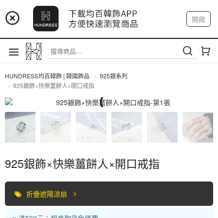
📢 市集預告：9/4-9/6 淡水捷運站
開啟
登入
註冊
📢 市集預告：9/12-9/13 八里海巡基地
我的帳戶
📢 市集預告：8/22-8/23 桃園青埔置地廣場
HUNDRESS均百韓飾 | 韓國飾品
925銀系列
925銀飾×快樂薑餅人×開口戒指
925銀系列
925銀飾×快樂薑餅人×開口戒指
折疊遮陽涼扇
📣 滿500元：超商取貨免運費