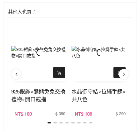
其他人也買了
開口
925銀飾×熊熊兔兔交換
水晶御守結×拉繩手鍊×
9
禮物×開口戒指
共八色
開
NT
$ 100
NT
$ 100
N
290
$ 390
$ 290